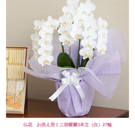
仏花 お供え用ミニ胡蝶蘭3本立（白）27輪