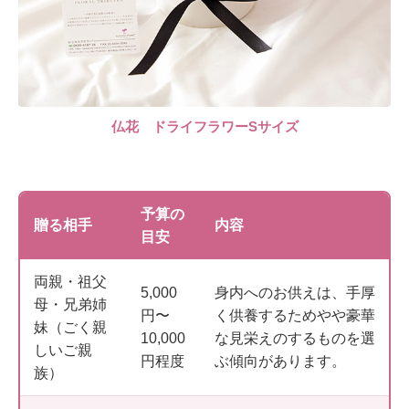
仏花 ドライフラワーSサイズ
予算の
贈る相手
内容
目安
両親・祖父
5,000
身内へのお供えは、手厚
母・兄弟姉
円〜
く供養するためやや豪華
妹（ごく親
10,000
な見栄えのするものを選
しいご親
円程度
ぶ傾向があります。
族）