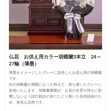
仏花 お供え用カラー胡蝶蘭3本立 24～
27輪（薄墨）
薄墨をイメージしたグレーに染色したお供え用の胡蝶蘭
です。
白の胡蝶蘭が満開になった時点で、落ち着いたグレーに
染色いたします。胡蝶蘭農園が、お花の生育や持ちに影
響しないよう試行錯誤の末にたどり着いた染色技術のた
め、発色も自然です。