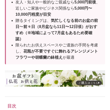
友人・知人や一般的なご親戚なら
5,000円前後
、
近しいご家族やビジネス関係なら
5,000円〜
10,000円程度が目安
贈るタイミングは、
気忙しくなる前のお盆の前
日
〜
前々日（8月盆なら11日〜12日頃）がおす
すめ（※地域によって7月盆もあるため要確
認）
限られたお供えスペースやご遺族の手間を考慮
し、
花瓶が不要ですぐに飾れるアレンジメント
フラワーや胡蝶蘭の鉢植え
が最適
目次