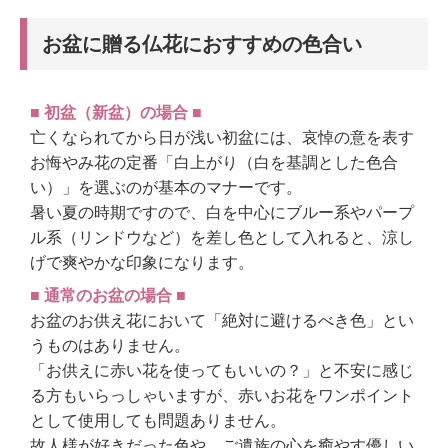
お盆に贈る仏花におすすめの色合い
■ 初盆（新盆）の場合 ■
亡くなられてから日が浅い初盆には、哀悼の意を表す
お悔やみ花の定番「白上がり（白を基調とした色合
い）」を選ぶのが基本のマナーです。
暑い夏の時期ですので、白を中心にブルー系やパープ
ル系（リンドウなど）を差し色として入れると、涼し
げで爽やかな印象になります。
■ 通常のお盆の場合 ■
お盆のお供え花において「絶対に避けるべき色」とい
うものはありません。
「お供えに赤い花を使ってもいいの？」と不安に感じ
る方もいらっしゃいますが、赤いお花をワンポイント
として使用しても問題ありません。
故人様が好きだった色や、ご遺族の心を癒やす優しい