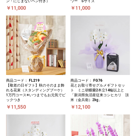
ン・にじまないペン付き）
ワー Sサイズ
￥11,000
￥11,000
商品コード：
FL219
商品コード：
FG76
【敬老の日ギフト】秋のそのまま飾
花とお取り寄せグルメギフトセッ
れる花束（スタンディングブーケ）
ト ミニ胡蝶蘭2本立14輪以上と
1万円コース※いつまでもお元気でピ
「新潟県魚沼産従来コシヒカリ 頂
ックつき
米（金兵衛）2kg」
￥11,550
￥12,100