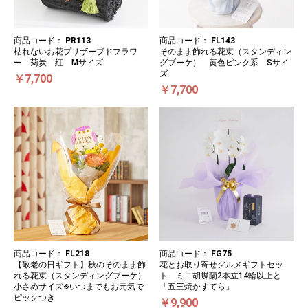
商品コード：
PR113
商品コード：
FL143
枯れないお花プリザーブドフラワ
そのまま飾れる花束（スタンディン
ー 菊炭 紅 Mサイズ
グブーケ） 黄色ピンク系 Sサイ
ズ
￥7,700
￥7,700
商品コード：
FL218
商品コード：
FG75
【敬老の日ギフト】秋のそのまま飾
花とお取り寄せグルメギフトセッ
れる花束（スタンディングブーケ）
ト ミニ胡蝶蘭2本立14輪以上と
小さめサイズ※いつまでもお元気で
「五三焼かすてら」
ピックつき
￥9,900