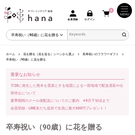
0
MENU
会員登録
ログイン
ホーム
花を贈る（花を送る）シーンから選ぶ
長寿祝いのフラワーギフト
卒寿祝い（90歳）に花を贈る
重要なお知らせ
7/28に発生した熊本を震源とする地震による一部地域で配送遅延や出
荷停止について
夏季期間のクール便配送についてのご案内 ※9月下旬頃まで
会員登録・LINE友だち追加で全員に最大600円プレゼント！
卒寿祝い（90歳）に花を贈る