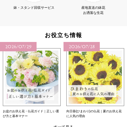
鉢・スタンド回収サービス
産地直送の鉢花
お洒落な生花
お役立ち情報
2026/07/28
2026/07/27
向日葵(ひまわり)の仏花｜夏のお供え花
向日葵（ひまわり）の花言葉｜本数別の
に人気の理由
意味・育て方・贈り方
すべて見る