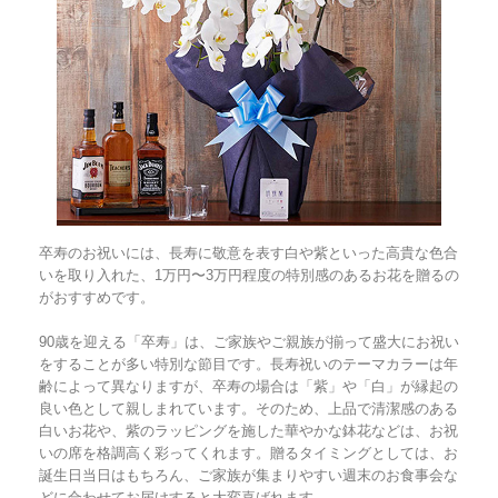
卒寿のお祝いには、長寿に敬意を表す白や紫といった高貴な色合
いを取り入れた、1万円〜3万円程度の特別感のあるお花を贈るの
がおすすめです。
90歳を迎える「卒寿」は、ご家族やご親族が揃って盛大にお祝い
をすることが多い特別な節目です。長寿祝いのテーマカラーは年
齢によって異なりますが、卒寿の場合は「紫」や「白」が縁起の
良い色として親しまれています。そのため、上品で清潔感のある
白いお花や、紫のラッピングを施した華やかな鉢花などは、お祝
いの席を格調高く彩ってくれます。贈るタイミングとしては、お
誕生日当日はもちろん、ご家族が集まりやすい週末のお食事会な
どに合わせてお届けすると大変喜ばれます。