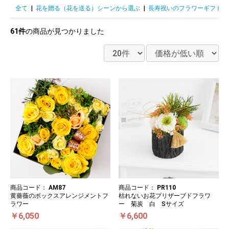
全て
|
花を贈る（花を送る）シーンから選ぶ
|
長寿祝いのフラワーギフト
|
61件
の商品が見つかりました
商品コード：
AM87
商品コード：
PR110
黄薔薇のボックスアレンジメントフ
枯れないお花プリザーブドフラワ
ラワー
ー 菊炭 白 Sサイズ
￥6,050
￥6,600