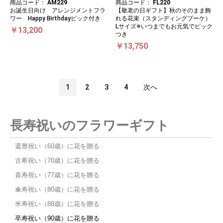
商品コード：
AM229
商品コード：
FL220
お誕生日向け アレンジメントフラ
【敬老の日ギフト】秋のそのまま飾
ワー Happy Birthdayピック付き
れる花束（スタンディングブーケ）
Lサイズ※いつまでもお元気でピック
￥13,200
つき
￥13,750
1
2
3
4
次へ
長寿祝いのフラワーギフト
還暦祝い（60歳）に花を贈る
古希祝い（70歳）に花を贈る
喜寿祝い（77歳）に花を贈る
傘寿祝い（80歳）に花を贈る
米寿祝い（88歳）に花を贈る
卒寿祝い（90歳）に花を贈る