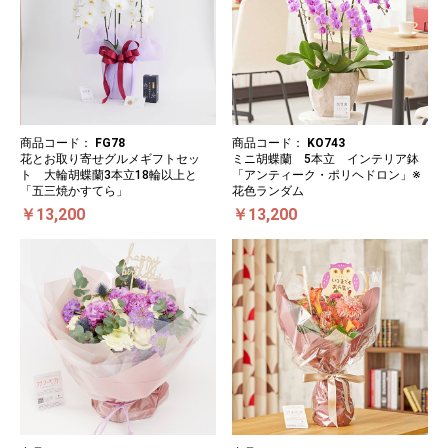
商品コード：
FG78
商品コード：
KO743
花とお取り寄せグルメギフトセッ
ミニ胡蝶蘭 5本立 インテリア鉢
ト 大輪胡蝶蘭3本立18輪以上と
「アンティーク・ポリヘドロン」※
「五三焼かすてら」
花色ランダム
￥13,200
￥13,200