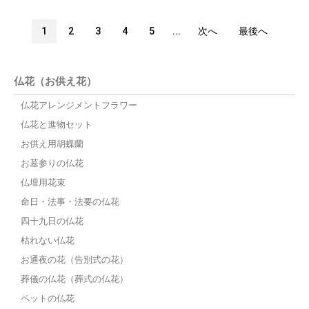
1
2
3
4
5
...
次へ
最後へ
仏花（お供え花）
仏花アレンジメントフラワー
仏花と進物セット
お供え用胡蝶蘭
お墓参りの仏花
仏壇用花束
命日・法事・法要の仏花
四十九日の仏花
枯れない仏花
お通夜の花（告別式の花）
葬儀の仏花（葬式の仏花）
ペットの仏花