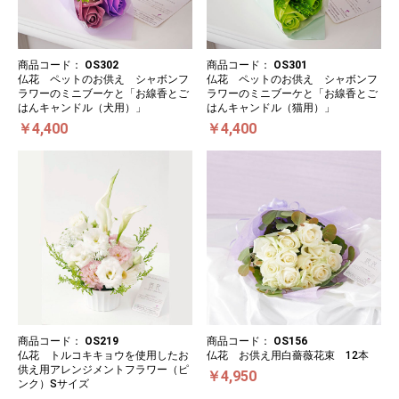
商品コード：
OS302
商品コード：
OS301
仏花 ペットのお供え シャボンフ
仏花 ペットのお供え シャボンフ
ラワーのミニブーケと「お線香とご
ラワーのミニブーケと「お線香とご
はんキャンドル（犬用）」
はんキャンドル（猫用）」
￥4,400
￥4,400
商品コード：
OS219
商品コード：
OS156
仏花 トルコキキョウを使用したお
仏花 お供え用白薔薇花束 12本
供え用アレンジメントフラワー（ピ
￥4,950
ンク）Sサイズ