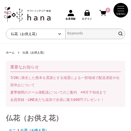
0
MENU
会員登録
ログイン
ホーム
仏花（お供え花）
重要なお知らせ
7/28に発生した熊本を震源とする地震による一部地域で配送遅延や出
荷停止について
夏季期間のクール便配送についてのご案内 ※9月下旬頃まで
会員登録・LINE友だち追加で全員に最大600円プレゼント！
仏花（お供え花）
全て
|
仏花（お供え花）