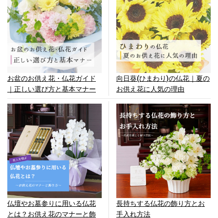
お盆のお供え花・仏花ガイド
向日葵(ひまわり)の仏花｜夏の
｜正しい選び方と基本マナー
お供え花に人気の理由
仏壇やお墓参りに用いる仏花
長持ちする仏花の飾り方とお
とは？お供え花のマナーと飾
手入れ方法