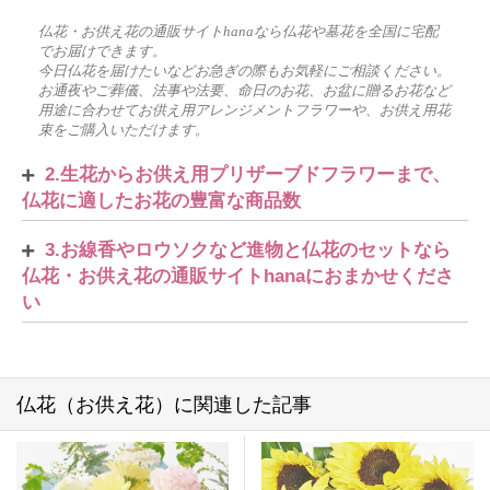
仏花・お供え花の通販サイトhanaなら仏花や墓花を全国に宅配
でお届けできます。
今日仏花を届けたいなどお急ぎの際もお気軽にご相談ください。
お通夜やご葬儀、法事や法要、命日のお花、お盆に贈るお花など
用途に合わせてお供え用アレンジメントフラワーや、お供え用花
束をご購入いただけます。
2.生花からお供え用プリザーブドフラワーまで、
仏花に適したお花の豊富な商品数
3.お線香やロウソクなど進物と仏花のセットなら
仏花・お供え花の通販サイトhanaにおまかせくださ
い
仏花（お供え花）に関連した記事