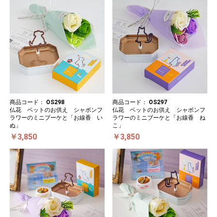
商品コード：
OS298
商品コード：
OS297
仏花 ペットのお供え シャボンフ
仏花 ペットのお供え シャボンフ
ラワーのミニブーケと「お線香 い
ラワーのミニブーケと「お線香 ね
ぬ」
こ」
￥3,850
￥3,850