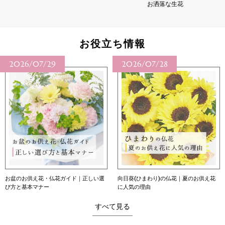
お洒落な生花
お役立ち情報
/07/29
2026/07/28
2026
供え花・仏花ガイド｜正しい選
向日葵(ひまわり)の仏花｜夏のお供え花
向日葵（
本マナー
に人気の理由
意味・育
すべて見る