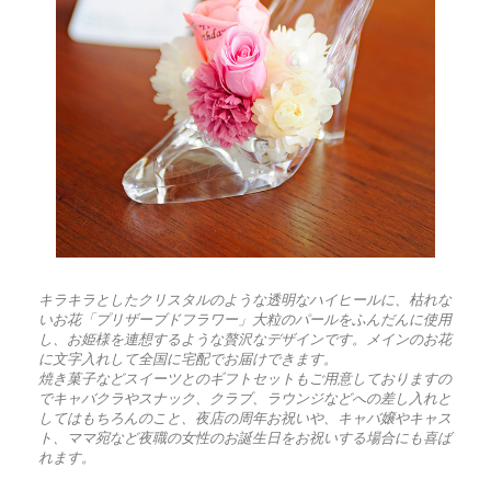
キラキラとしたクリスタルのような透明なハイヒールに、枯れな
いお花「プリザーブドフラワー」大粒のパールをふんだんに使用
し、お姫様を連想するような贅沢なデザインです。メインのお花
に文字入れして全国に宅配でお届けできます。
焼き菓子などスイーツとのギフトセットもご用意しておりますの
でキャバクラやスナック、クラブ、ラウンジなどへの差し入れと
してはもちろんのこと、夜店の周年お祝いや、キャバ嬢やキャス
ト、ママ宛など夜職の女性のお誕生日をお祝いする場合にも喜ば
れます。