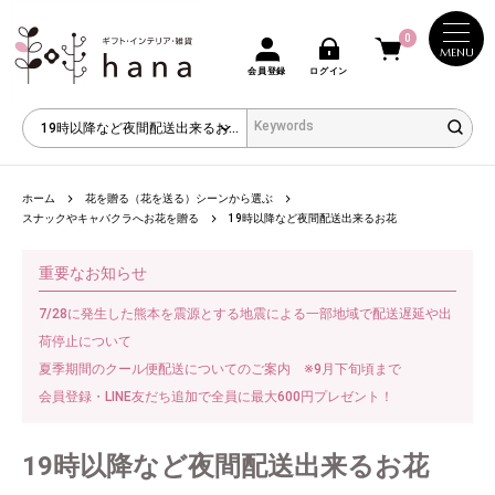
0
MENU
会員登録
ログイン
ホーム
花を贈る（花を送る）シーンから選ぶ
スナックやキャバクラへお花を贈る
19時以降など夜間配送出来るお花
重要なお知らせ
7/28に発生した熊本を震源とする地震による一部地域で配送遅延や出
荷停止について
夏季期間のクール便配送についてのご案内 ※9月下旬頃まで
会員登録・LINE友だち追加で全員に最大600円プレゼント！
19時以降など夜間配送出来るお花