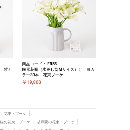
商品コード：
FB83
 紫カ
陶器花瓶（水差し型Mサイズ）と 白カ
ラー30本 花束ブーケ
￥19,800
）花束・ブーケ
猫の花束・ブーケ
胡蝶蘭の花束・ブーケ