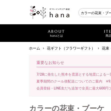
ABOUT
IT
hanaとは
商
ホーム
花ギフト（フラワーギフト）
花束
重要なお知らせ
7/28に発生した熊本を震源とする地震による
夏季期間のクール便配送についてのご案内 ※9
会員登録・LINE友だち追加で全員に最大600円
カラーの花束・ブーケ