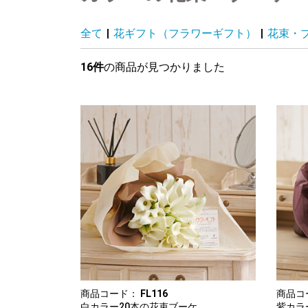
全て
|
花ギフト（フラワーギフト）
|
花束・
16件
の商品が見つかりました
商品コード：
FL116
商品コ
白カラー20本の花束ブーケ
紫カラ