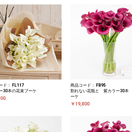
ード：
FL117
商品コード：
FB95
ー30本の花束ブーケ
割れない花瓶と 紫カラー30本
ーケ
500
￥19,800