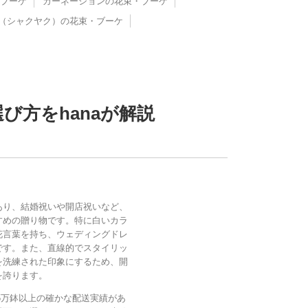
ブーケ
カーネーションの花束・ブーケ
（シャクヤク）の花束・ブーケ
方をhanaが解説
あり、結婚祝いや開店祝いなど、
すめの贈り物です。特に白いカラ
花言葉を持ち、ウェディングドレ
です。また、直線的でスタイリッ
を洗練された印象にするため、開
を誇ります。
間5万鉢以上の確かな配送実績があ