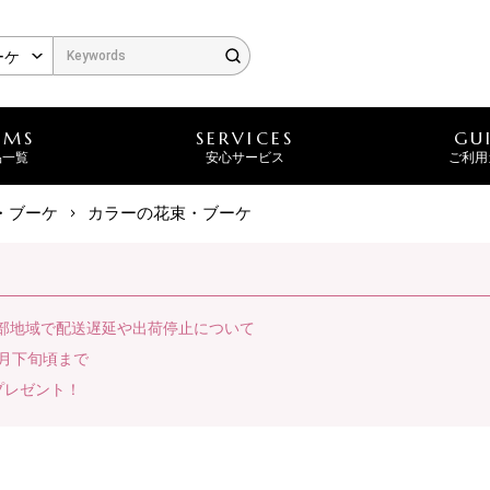
EMS
SERVICES
GU
品一覧
安心サービス
ご利用
・ブーケ
カラーの花束・ブーケ
一部地域で配送遅延や出荷停止について
月下旬頃まで
プレゼント！