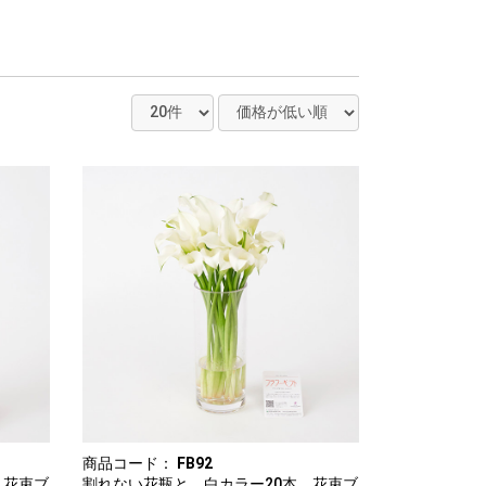
商品コード：
FB92
 花束ブ
割れない花瓶と 白カラー20本 花束ブ