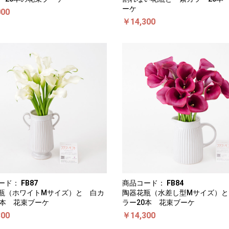
ーケ
000
￥14,300
ード：
FB87
商品コード：
FB84
瓶（ホワイトMサイズ）と 白カ
陶器花瓶（水差し型Mサイズ）と
0本 花束ブーケ
ラー20本 花束ブーケ
300
￥14,300