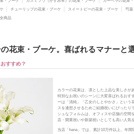
束・ブーケ
カスミソウ（かすみ草）の花束・ブーケ
ガーベラの花束・
ケ
チューリップの花束・ブーケ
スイートピーの花束・ブーケ
芍薬
全商品
の花束・ブーケ。喜ばれるマナーと選び
におすすめ？
カラーの花束は、凛とした上品な美しさが
特別なお祝いのシーンに大変喜ばれるおす
ーは「清純」「乙女のしとやかさ」という
スを連想させるためご結婚祝いにぴったり
シュなフォルムは、オフィスや店舗の空間
店・開業祝いや新築祝いとしても高い人気
当店「hana」では、累計10万件以上、年