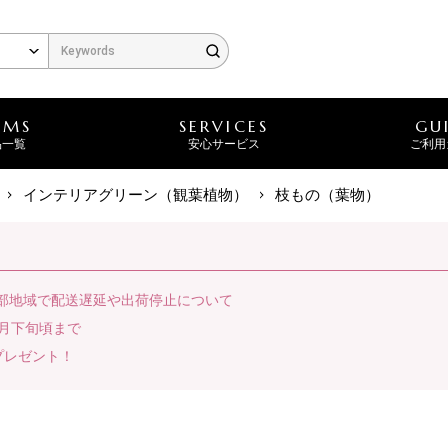
EMS
SERVICES
GU
品一覧
安心サービス
ご利用
インテリアグリーン（観葉植物）
枝もの（葉物）
一部地域で配送遅延や出荷停止について
月下旬頃まで
プレゼント！