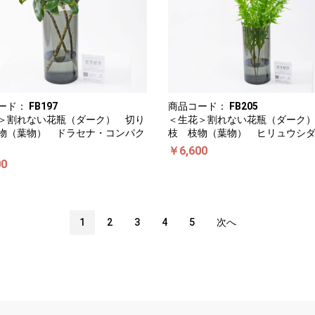
ード：
FB197
商品コード：
FB205
＞割れない花瓶（ダーク） 切り
＜生花＞割れない花瓶（ダーク
物（葉物） ドラセナ・コンパク
枝 枝物（葉物） ヒリュウシ
￥6,600
00
1
2
3
4
5
次へ