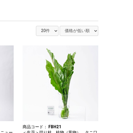
商品コード：
FBH21
 ニュー
＜生花＞切り枝 枝物（葉物） タニワ