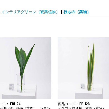
インテリアグリーン（観葉植物）
|
枝もの（葉物）
ード：
FBH24
商品コード：
FBH23
＞切り枝 枝物（葉物） ハラン
＜生花＞切り枝 枝物（葉物）