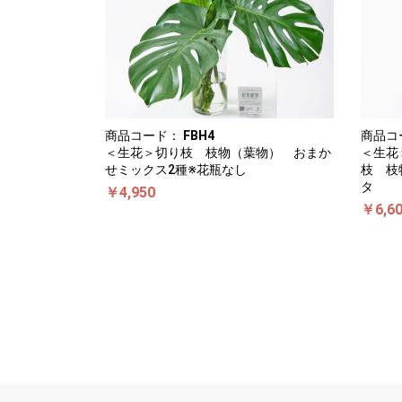
商品コード：
FBH4
商品コ
＜生花＞切り枝 枝物（葉物） おまか
＜生花
せミックス2種※花瓶なし
枝 枝
タ
￥4,950
￥6,6