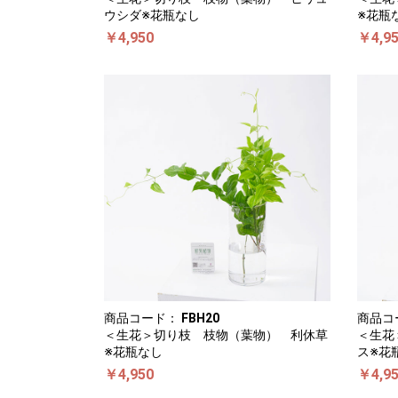
ウシダ※花瓶なし
※花瓶
￥4,950
￥4,9
商品コード：
FBH20
商品コ
＜生花＞切り枝 枝物（葉物） 利休草
＜生花
※花瓶なし
ス※花
￥4,950
￥4,9