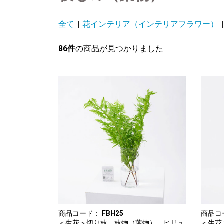
全て
|
花インテリア（インテリアフラワー）
|
86件
の商品が見つかりました
商品コード：
FBH25
商品コ
＜生花＞切り枝 枝物（葉物） ヒリュ
＜生花