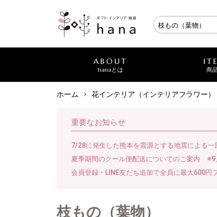
ABOUT
IT
hanaとは
商
ホーム
花インテリア（インテリアフラワー）
重要なお知らせ
7/28に発生した熊本を震源とする地震による
夏季期間のクール便配送についてのご案内 ※9
会員登録・LINE友だち追加で全員に最大600円
枝もの（葉物）