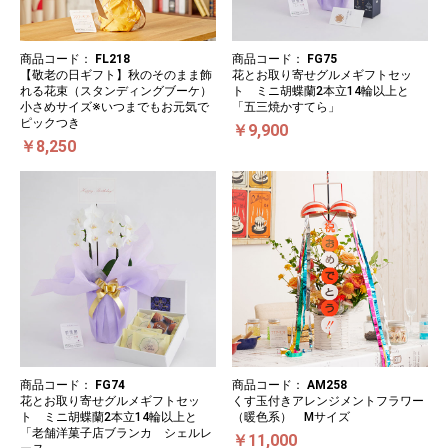
商品コード：
FL218
商品コード：
FG75
【敬老の日ギフト】秋のそのまま飾
花とお取り寄せグルメギフトセッ
れる花束（スタンディングブーケ）
ト ミニ胡蝶蘭2本立14輪以上と
小さめサイズ※いつまでもお元気で
「五三焼かすてら」
ピックつき
￥9,900
￥8,250
商品コード：
FG74
商品コード：
AM258
花とお取り寄せグルメギフトセッ
くす玉付きアレンジメントフラワー
ト ミニ胡蝶蘭2本立14輪以上と
（暖色系） Mサイズ
「老舗洋菓子店ブランカ シェルレ
￥11,000