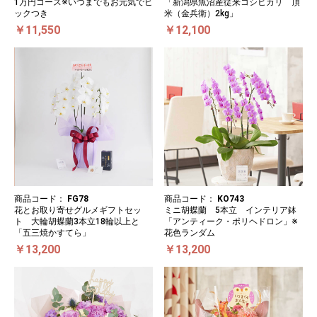
1万円コース※いつまでもお元気でピ
「新潟県魚沼産従来コシヒカリ 頂
ックつき
米（金兵衛）2kg」
￥11,550
￥12,100
商品コード：
FG78
商品コード：
KO743
花とお取り寄せグルメギフトセッ
ミニ胡蝶蘭 5本立 インテリア鉢
ト 大輪胡蝶蘭3本立18輪以上と
「アンティーク・ポリヘドロン」※
「五三焼かすてら」
花色ランダム
￥13,200
￥13,200