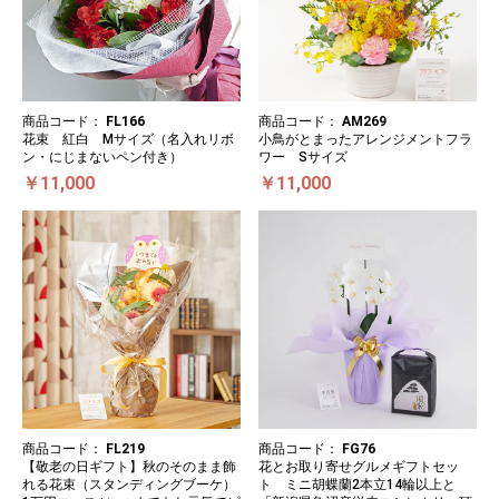
商品コード：
FL166
商品コード：
AM269
花束 紅白 Mサイズ（名入れリボ
小鳥がとまったアレンジメントフラ
ン・にじまないペン付き）
ワー Sサイズ
￥11,000
￥11,000
商品コード：
FL219
商品コード：
FG76
【敬老の日ギフト】秋のそのまま飾
花とお取り寄せグルメギフトセッ
れる花束（スタンディングブーケ）
ト ミニ胡蝶蘭2本立14輪以上と