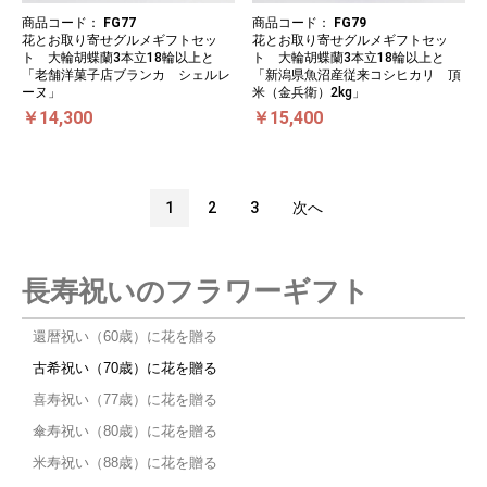
商品コード：
FG77
商品コード：
FG79
花とお取り寄せグルメギフトセッ
花とお取り寄せグルメギフトセッ
ト 大輪胡蝶蘭3本立18輪以上と
ト 大輪胡蝶蘭3本立18輪以上と
「老舗洋菓子店ブランカ シェルレ
「新潟県魚沼産従来コシヒカリ 頂
ーヌ」
米（金兵衛）2kg」
￥14,300
￥15,400
1
2
3
次へ
長寿祝いのフラワーギフト
還暦祝い（60歳）に花を贈る
古希祝い（70歳）に花を贈る
喜寿祝い（77歳）に花を贈る
傘寿祝い（80歳）に花を贈る
米寿祝い（88歳）に花を贈る