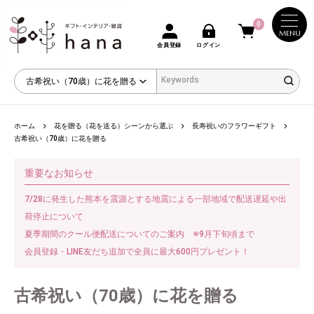
0
MENU
会員登録
ログイン
ホーム
花を贈る（花を送る）シーンから選ぶ
長寿祝いのフラワーギフト
古希祝い（70歳）に花を贈る
重要なお知らせ
7/28に発生した熊本を震源とする地震による一部地域で配送遅延や出
荷停止について
夏季期間のクール便配送についてのご案内 ※9月下旬頃まで
会員登録・LINE友だち追加で全員に最大600円プレゼント！
古希祝い（70歳）に花を贈る