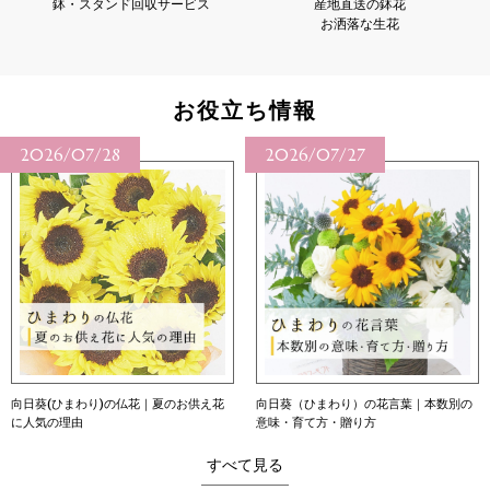
鉢・スタンド回収サービス
産地直送の鉢花
お洒落な生花
お役立ち情報
2026/07/28
2026/07/27
向日葵(ひまわり)の仏花｜夏のお供え花
向日葵（ひまわり）の花言葉｜本数別の
に人気の理由
意味・育て方・贈り方
すべて見る