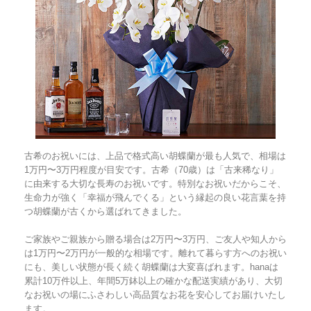
古希のお祝いには、上品で格式高い胡蝶蘭が最も人気で、相場は
1万円〜3万円程度が目安です。古希（70歳）は「古来稀なり」
に由来する大切な長寿のお祝いです。特別なお祝いだからこそ、
生命力が強く「幸福が飛んでくる」という縁起の良い花言葉を持
つ胡蝶蘭が古くから選ばれてきました。
ご家族やご親族から贈る場合は2万円〜3万円、ご友人や知人から
は1万円〜2万円が一般的な相場です。離れて暮らす方へのお祝い
にも、美しい状態が長く続く胡蝶蘭は大変喜ばれます。hanaは
累計10万件以上、年間5万鉢以上の確かな配送実績があり、大切
なお祝いの場にふさわしい高品質なお花を安心してお届けいたし
ます。