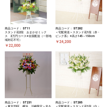
商品コード：
ST11
商品コード：
ST282
スタンド花2段 おまかせミック
＜宅配発送＞スタンド花1段（赤・
ス 2万円コース※全国配送（一部地
ピンク系）※高さ145～150cm
域対応不可）
￥24,200
￥22,000
商品コード：
ST231
商品コード：
ST285
＜東京23区、横浜、川崎限定＞光る
＜宅配発送＞スタンド花1段（白・