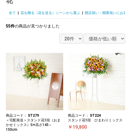
花
全て
|
花を贈る（花を送る）シーンから選ぶ
|
開店祝い・開業祝いにお花を
55件
の商品が見つかりました
商品コード：
ST279
商品コード：
ST224
＜宅配発送＞スタンド花1段（おま
スタンド花1段 ひまわりミックス
かせミックス）S※高さ145～
￥19,800
150cm