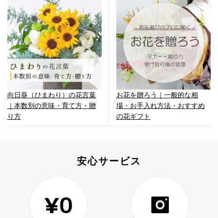
向日葵（ひまわり）の花言葉
お花を贈ろう｜一般的な相
｜本数別の意味・育て方・贈
場・お手入れ方法・おすすめ
り方
の花ギフト
安心サービス