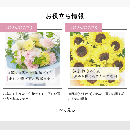
お役立ち情報
2026/07/28
2026/07/27
い選
向日葵(ひまわり)の仏花｜夏のお供え花
向日葵（ひまわり）の花言葉｜本数
に人気の理由
意味・育て方・贈り方
すべて見る