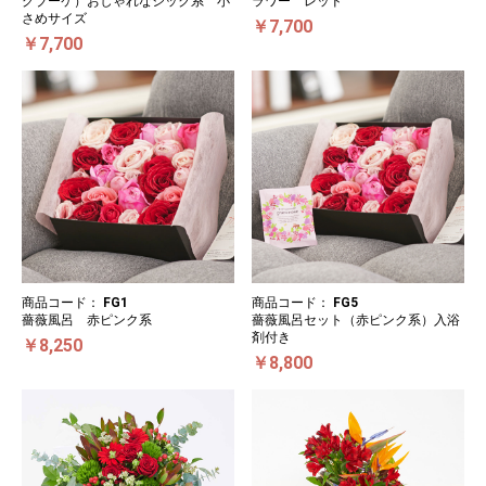
グブーケ）おしゃれなシック系 小
ラワー レッド
さめサイズ
￥7,700
￥7,700
商品コード：
FG1
商品コード：
FG5
薔薇風呂 赤ピンク系
薔薇風呂セット（赤ピンク系）入浴
剤付き
￥8,250
￥8,800