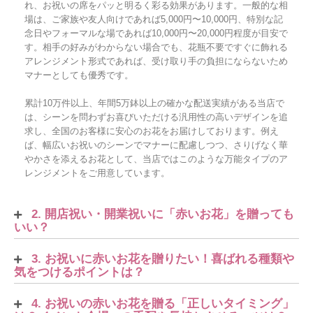
れ、お祝いの席をパッと明るく彩る効果があります。一般的な相
場は、ご家族や友人向けであれば5,000円〜10,000円、特別な記
念日やフォーマルな場であれば10,000円〜20,000円程度が目安で
す。相手の好みがわからない場合でも、花瓶不要ですぐに飾れる
アレンジメント形式であれば、受け取り手の負担にならないため
マナーとしても優秀です。
累計10万件以上、年間5万鉢以上の確かな配送実績がある当店で
は、シーンを問わずお喜びいただける汎用性の高いデザインを追
求し、全国のお客様に安心のお花をお届けしております。例え
ば、幅広いお祝いのシーンでマナーに配慮しつつ、さりげなく華
やかさを添えるお花として、当店ではこのような万能タイプのア
レンジメントをご用意しています。
2. 開店祝い・開業祝いに「赤いお花」を贈っても
いい？
3. お祝いに赤いお花を贈りたい！喜ばれる種類や
気をつけるポイントは？
4. お祝いの赤いお花を贈る「正しいタイミング」