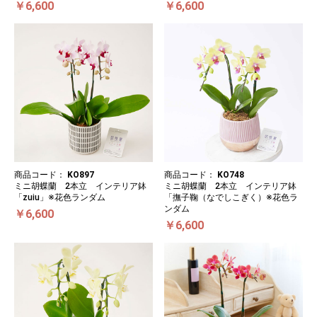
￥6,600
￥6,600
商品コード：
KO897
商品コード：
KO748
ミニ胡蝶蘭 2本立 インテリア鉢
ミニ胡蝶蘭 2本立 インテリア鉢
「zuiu」※花色ランダム
「撫子鞠（なでしこぎく）※花色ラ
ンダム
￥6,600
￥6,600