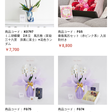
商品コード：
KO797
商品コード：
FG5
ミニ胡蝶蘭 2本立 風呂敷（富嶽
薔薇風呂セット（赤ピンク系）入浴
三十六景 浪裏に富士）※花色ラン
剤付き
ダム
￥8,800
￥7,700
商品コード：
FG75
商品コード：
FG74