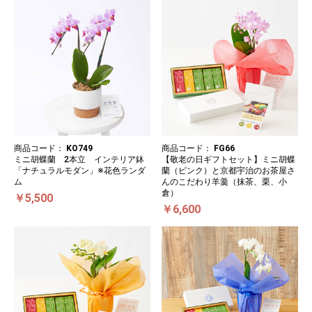
商品コード：
KO749
商品コード：
FG66
ミニ胡蝶蘭 2本立 インテリア鉢
【敬老の日ギフトセット】ミニ胡蝶
「ナチュラルモダン」※花色ランダ
蘭（ピンク）と京都宇治のお茶屋さ
ム
んのこだわり羊羹（抹茶、栗、小
倉）
￥5,500
￥6,600