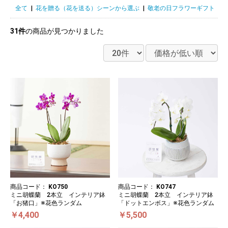
全て
|
花を贈る（花を送る）シーンから選ぶ
|
敬老の日フラワーギフト
|
31件
の商品が見つかりました
商品コード：
KO750
商品コード：
KO747
ミニ胡蝶蘭 2本立 インテリア鉢
ミニ胡蝶蘭 2本立 インテリア鉢
「お猪口」※花色ランダム
「ドットエンボス」※花色ランダム
￥4,400
￥5,500