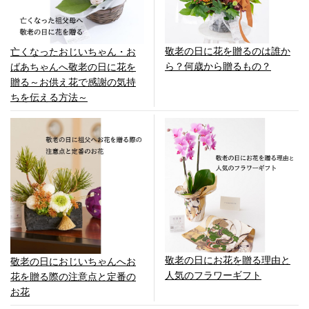
敬老の日に花を贈るのは誰か
亡くなったおじいちゃん・お
ら？何歳から贈るもの？
ばあちゃんへ敬老の日に花を
贈る～お供え花で感謝の気持
ちを伝える方法～
敬老の日にお花を贈る理由と
敬老の日におじいちゃんへお
人気のフラワーギフト
花を贈る際の注意点と定番の
お花