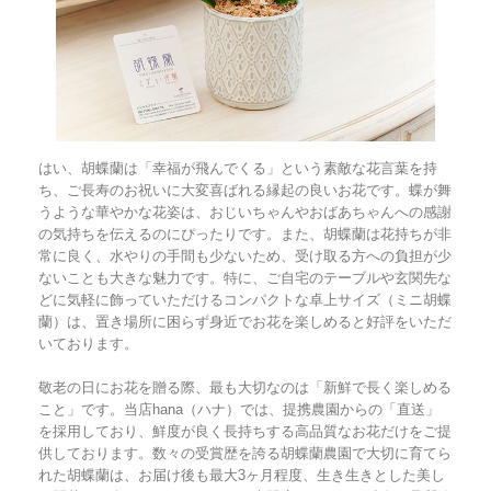
はい、胡蝶蘭は「幸福が飛んでくる」という素敵な花言葉を持
ち、ご長寿のお祝いに大変喜ばれる縁起の良いお花です。蝶が舞
うような華やかな花姿は、おじいちゃんやおばあちゃんへの感謝
の気持ちを伝えるのにぴったりです。また、胡蝶蘭は花持ちが非
常に良く、水やりの手間も少ないため、受け取る方への負担が少
ないことも大きな魅力です。特に、ご自宅のテーブルや玄関先な
どに気軽に飾っていただけるコンパクトな卓上サイズ（ミニ胡蝶
蘭）は、置き場所に困らず身近でお花を楽しめると好評をいただ
いております。
敬老の日にお花を贈る際、最も大切なのは「新鮮で長く楽しめる
こと」です。当店hana（ハナ）では、提携農園からの「直送」
を採用しており、鮮度が良く長持ちする高品質なお花だけをご提
供しております。数々の受賞歴を誇る胡蝶蘭農園で大切に育てら
れた胡蝶蘭は、お届け後も最大3ヶ月程度、生き生きとした美し