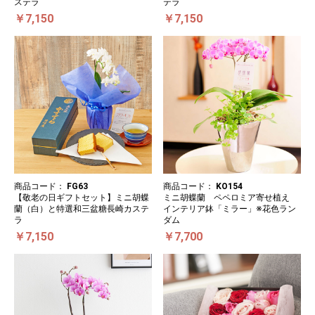
ステラ
テラ
￥7,150
￥7,150
商品コード：
FG63
商品コード：
KO154
【敬老の日ギフトセット】ミニ胡蝶
ミニ胡蝶蘭 ペペロミア寄せ植え
蘭（白）と特選和三盆糖長崎カステ
インテリア鉢「ミラー」※花色ラン
ラ
ダム
￥7,150
￥7,700