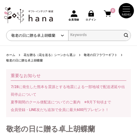
0
MENU
会員登録
ログイン
ホーム
花を贈る（花を送る）シーンから選ぶ
敬老の日フラワーギフト
敬老の日に贈る卓上胡蝶蘭
重要なお知らせ
7/28に発生した熊本を震源とする地震による一部地域で配送遅延や出
荷停止について
夏季期間のクール便配送についてのご案内 ※9月下旬頃まで
会員登録・LINE友だち追加で全員に最大600円プレゼント！
敬老の日に贈る卓上胡蝶蘭