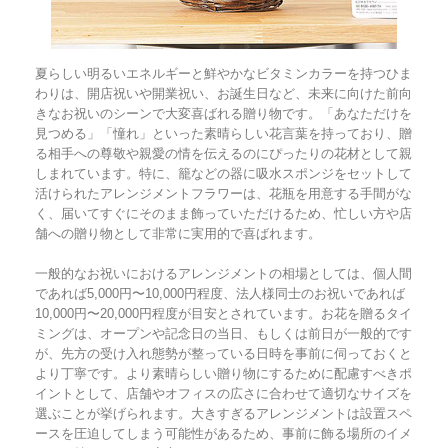
夏らしい明るいエネルギーと鮮やかなビタミンカラーを持つひま
わりは、開店祝いや開業祝い、お誕生日など、未来に向けた前向
きなお祝いのシーンで大変喜ばれる贈り物です。「あなただけを
見つめる」「憧れ」といった素晴らしい花言葉を持っており、贈
る相手への尊敬や親愛の情を伝えるのにぴったりの花材として親
しまれています。特に、籠などの器に吸水スポンジをセットして
活けられたアレンジメントフラワーは、花瓶を用意する手間がな
く、届いてすぐにそのまま飾っていただけるため、忙しい方や店
舗への贈り物として非常に実用的で喜ばれます。
一般的なお祝いにおけるアレンジメントの相場としては、個人間
であれば5,000円〜10,000円程度、法人様同士のお祝いであれば
10,000円〜20,000円程度が目安とされています。お花を贈るタイ
ミングは、オープンや記念日の当日、もしくは前日が一般的です
が、先方の受け入れ態勢が整っている日時を事前に伺っておくと
より丁寧です。より素晴らしい贈り物にするために配慮すべきポ
イントとして、店舗やオフィスの広さに合わせて適切なサイズを
選ぶことが挙げられます。大きすぎるアレンジメントは設置スペ
ースを圧迫してしまう可能性があるため、事前に飾る場所のイメ