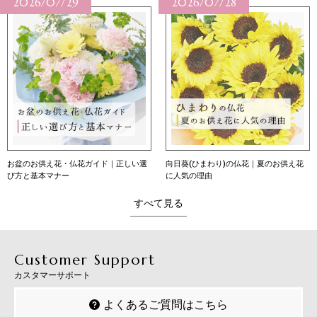
/07/29
2026/07/28
2026
供え花・仏花ガイド｜正しい選
向日葵(ひまわり)の仏花｜夏のお供え花
向日葵（
本マナー
に人気の理由
意味・育
すべて見る
Customer Support
カスタマーサポート
よくあるご質問はこちら