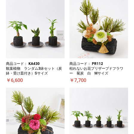
商品コード：
KA430
商品コード：
PR112
観葉植物 ランダム3鉢セット（炭
枯れないお花プリザーブドフラワ
鉢・受け皿付き）Sサイズ
ー 菊炭 白 Mサイズ
￥6,600
￥7,700