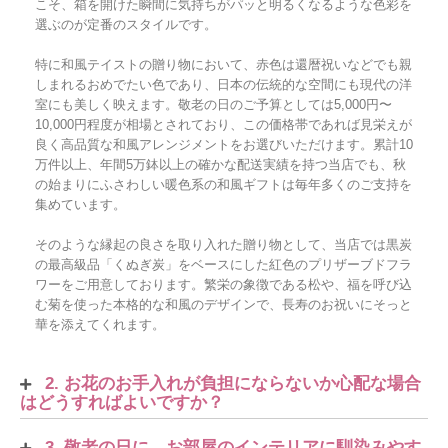
こそ、箱を開けた瞬間に気持ちがパッと明るくなるような色彩を
選ぶのが定番のスタイルです。
特に和風テイストの贈り物において、赤色は還暦祝いなどでも親
しまれるおめでたい色であり、日本の伝統的な空間にも現代の洋
室にも美しく映えます。敬老の日のご予算としては5,000円〜
10,000円程度が相場とされており、この価格帯であれば見栄えが
良く高品質な和風アレンジメントをお選びいただけます。累計10
万件以上、年間5万鉢以上の確かな配送実績を持つ当店でも、秋
の始まりにふさわしい暖色系の和風ギフトは毎年多くのご支持を
集めています。
そのような縁起の良さを取り入れた贈り物として、当店では黒炭
の最高級品「くぬぎ炭」をベースにした紅色のプリザーブドフラ
ワーをご用意しております。繁栄の象徴である松や、福を呼び込
む菊を使った本格的な和風のデザインで、長寿のお祝いにそっと
華を添えてくれます。
2. お花のお手入れが負担にならないか心配な場合
はどうすればよいですか？
3. 敬老の日に、お部屋のインテリアに馴染みやす