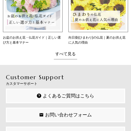
選
向日葵(ひまわり)の仏花｜夏のお供え花
向日葵（ひまわり）の花言葉｜本数別
に人気の理由
意味・育て方・贈り方
すべて見る
Customer Support
カスタマーサポート
よくあるご質問はこちら
お問い合わせフォーム