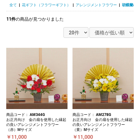
全て
|
花ギフト（フラワーギフト）
|
アレンジメントフラワー
|
胡蝶蘭の
11件
の商品が見つかりました
商品コード：
AM344G
商品コード：
AM278G
お正月向け 金の扇を使用した縁起
お正月向け 金の扇を使用した縁起
の良いアレンジメントフラワー
の良いアレンジメントフラワー
（赤）Mサイズ
（黄）Mサイズ
￥11,000
￥11,000