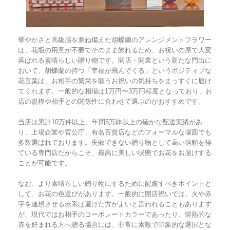
華やかさと高級感を兼ね備えた胡蝶蘭のアレンジメントフラワー
は、花瓶の用意が不要でそのまま飾れるため、お祝いの席で大変
喜ばれる素晴らしい贈り物です。開店・開業という新たな門出に
おいて、胡蝶蘭の持つ「幸福が飛んでくる」というポジティブな
花言葉は、お相手の繁栄を願うお祝いの気持ちをまっすぐに届け
てくれます。一般的な相場は1万円〜3万円程度となっており、お
店の規模や相手との関係性に合わせて選ぶのがおすすめです。
当店は累計10万件以上、年間5万鉢以上の確かな配送実績があ
り、上場企業や官公庁、有名百貨店などのフォーマルな場面でも
多数選ばれております。失敗できない贈り物として高い信頼を得
ている専門店だからこそ、最高に美しい状態でお花をお届けする
ことが可能です。
なお、より素晴らしい贈り物にするために配慮すべきポイントと
して、お花の色選びがあります。一般的に開店祝いでは、火や赤
字を連想させる赤系は避けた方がよいと言われることもあります
が、現代ではお相手のコーポレートカラーであったり、情熱的な
赤を好まれる方へ贈る場合には、非常に素敵で印象的な選択とな