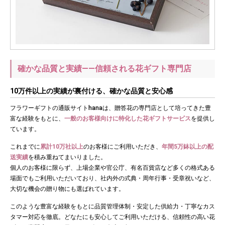
確かな品質と実績——信頼される花ギフト専門店
10万件以上の実績が裏付ける、確かな品質と安心感
フラワーギフトの通販サイトhanaは、贈答花の専門店として培ってきた豊
富な経験をもとに、
一般のお客様向けに特化した花ギフトサービス
を提供し
ています。
これまでに
累計10万社以上
のお客様にご利用いただき、
年間5万鉢以上の配
送実績
を積み重ねてまいりました。
個人のお客様に限らず、上場企業や官公庁、有名百貨店など多くの格式ある
場面でもご利用いただいており、社内外の式典・周年行事・受章祝いなど、
大切な機会の贈り物にも選ばれています。
このような豊富な経験をもとに品質管理体制・安定した供給力・丁寧なカス
タマー対応を徹底。どなたにも安心してご利用いただける、信頼性の高い花