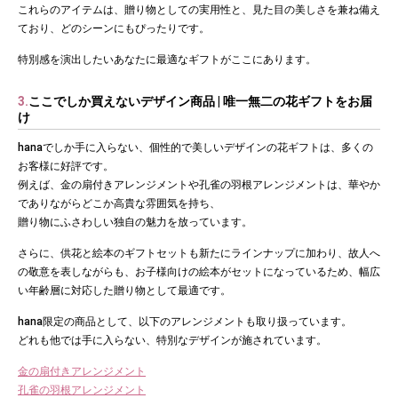
これらのアイテムは、贈り物としての実用性と、見た目の美しさを兼ね備え
ており、どのシーンにもぴったりです。
特別感を演出したいあなたに最適なギフトがここにあります。
3.
ここでしか買えないデザイン商品 | 唯一無二の花ギフトをお届
け
hanaでしか手に入らない、個性的で美しいデザインの花ギフトは、多くの
お客様に好評です。
例えば、金の扇付きアレンジメントや孔雀の羽根アレンジメントは、華やか
でありながらどこか高貴な雰囲気を持ち、
贈り物にふさわしい独自の魅力を放っています。
さらに、供花と絵本のギフトセットも新たにラインナップに加わり、故人へ
の敬意を表しながらも、お子様向けの絵本がセットになっているため、幅広
い年齢層に対応した贈り物として最適です。
hana限定の商品として、以下のアレンジメントも取り扱っています。
どれも他では手に入らない、特別なデザインが施されています。
金の扇付きアレンジメント
孔雀の羽根アレンジメント