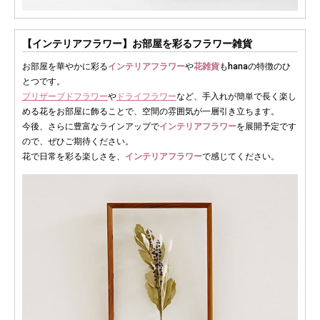
【インテリアフラワー】お部屋を彩るフラワー雑貨
お部屋を華やかに彩る
インテリアフラワー
や
花雑貨
もhanaの特徴のひ
とつです。
プリザーブドフラワー
や
ドライフラワー
など、手入れが簡単で長く楽し
める花をお部屋に飾ることで、空間の雰囲気が一層引き立ちます。
今後、さらに豊富なラインアップで
インテリアフラワー
を展開予定です
ので、ぜひご期待ください。
花で日常を彩る楽しさを、
インテリアフラワー
で感じてください。