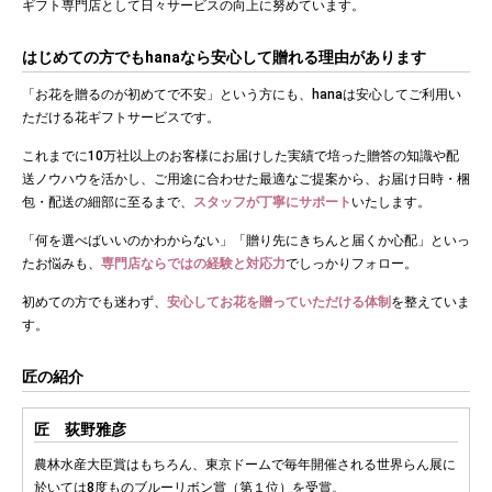
ギフト専門店として日々サービスの向上に努めています。
はじめての方でもhanaなら安心して贈れる理由があります
「お花を贈るのが初めてで不安」という方にも、hanaは安心してご利用い
ただける花ギフトサービスです。
これまでに10万社以上のお客様にお届けした実績で培った贈答の知識や配
送ノウハウを活かし、ご用途に合わせた最適なご提案から、お届け日時・梱
包・配送の細部に至るまで、
スタッフが丁寧にサポート
いたします。
「何を選べばいいのかわからない」「贈り先にきちんと届くか心配」といっ
たお悩みも、
専門店ならではの経験と対応力
でしっかりフォロー。
初めての方でも迷わず、
安心してお花を贈っていただける体制
を整えていま
す。
匠の紹介
匠 荻野雅彦
農林水産大臣賞はもちろん、東京ドームで毎年開催される世界らん展に
於いては8度ものブルーリボン賞（第１位）を受賞。