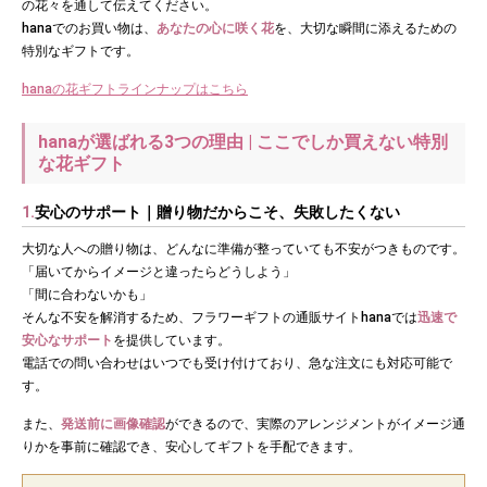
の花々を通して伝えてください。
hanaでのお買い物は、
あなたの心に咲く花
を、大切な瞬間に添えるための
特別なギフトです。
hanaの花ギフトラインナップはこちら
hanaが選ばれる3つの理由 | ここでしか買えない特別
な花ギフト
1.
安心のサポート｜贈り物だからこそ、失敗したくない
大切な人への贈り物は、どんなに準備が整っていても不安がつきものです。
「届いてからイメージと違ったらどうしよう」
「間に合わないかも」
そんな不安を解消するため、フラワーギフトの通販サイトhanaでは
迅速で
安心なサポート
を提供しています。
電話での問い合わせはいつでも受け付けており、急な注文にも対応可能で
す。
また、
発送前に画像確認
ができるので、実際のアレンジメントがイメージ通
りかを事前に確認でき、安心してギフトを手配できます。