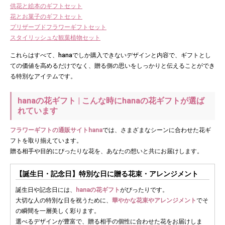
供花と絵本のギフトセット
花とお菓子のギフトセット
プリザーブドフラワーギフトセット
スタイリッシュな観葉植物セット
これらはすべて、hanaでしか購入できないデザインと内容で、ギフトとし
ての価値を高めるだけでなく、贈る側の思いをしっかりと伝えることができ
る特別なアイテムです。
hanaの花ギフト | こんな時にhanaの花ギフトが選ば
れています
フラワーギフトの通販サイトhana
では、さまざまなシーンに合わせた花ギ
フトを取り揃えています。
贈る相手や目的にぴったりな花を、あなたの想いと共にお届けします。
【誕生日・記念日】特別な日に贈る花束・アレンジメント
誕生日や記念日には、
hanaの花ギフト
がぴったりです。
大切な人の特別な日を祝うために、
華やかな花束やアレンジメント
でそ
の瞬間を一層美しく彩ります。
選べるデザインが豊富で、贈る相手の個性に合わせた花をお届けしま