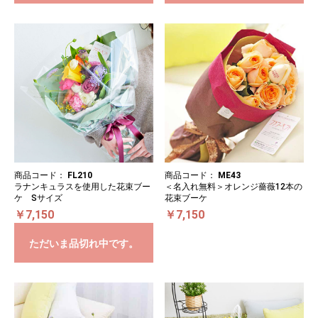
商品コード：
FL210
商品コード：
ME43
ラナンキュラスを使用した花束ブー
＜名入れ無料＞オレンジ薔薇12本の
ケ Sサイズ
花束ブーケ
￥7,150
￥7,150
ただいま品切れ中です。