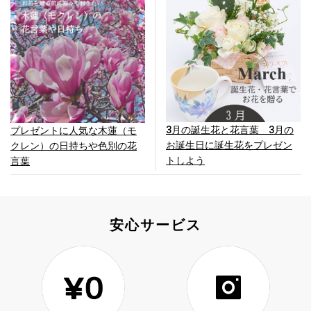
3月の誕生花と花言葉 3月の
プレゼントに人気な木蓮（モ
お誕生日に誕生花をプレゼン
クレン）の日持ちや色別の花
トしよう
言葉
安心サービス