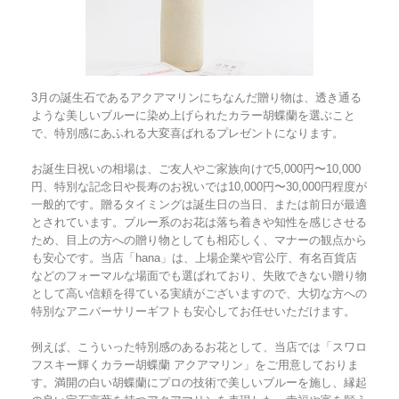
3月の誕生石であるアクアマリンにちなんだ贈り物は、透き通る
ような美しいブルーに染め上げられたカラー胡蝶蘭を選ぶこと
で、特別感にあふれる大変喜ばれるプレゼントになります。
お誕生日祝いの相場は、ご友人やご家族向けで5,000円〜10,000
円、特別な記念日や長寿のお祝いでは10,000円〜30,000円程度が
一般的です。贈るタイミングは誕生日の当日、または前日が最適
とされています。ブルー系のお花は落ち着きや知性を感じさせる
ため、目上の方への贈り物としても相応しく、マナーの観点から
も安心です。当店「hana」は、上場企業や官公庁、有名百貨店
などのフォーマルな場面でも選ばれており、失敗できない贈り物
として高い信頼を得ている実績がございますので、大切な方への
特別なアニバーサリーギフトも安心してお任せいただけます。
例えば、こういった特別感のあるお花として、当店では「スワロ
フスキー輝くカラー胡蝶蘭 アクアマリン」をご用意しておりま
す。満開の白い胡蝶蘭にプロの技術で美しいブルーを施し、縁起