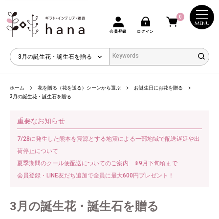
0
MENU
会員登録
ログイン
ホーム
花を贈る（花を送る）シーンから選ぶ
お誕生日にお花を贈る
3月の誕生花・誕生石を贈る
重要なお知らせ
7/28に発生した熊本を震源とする地震による一部地域で配送遅延や出
荷停止について
夏季期間のクール便配送についてのご案内 ※9月下旬頃まで
会員登録・LINE友だち追加で全員に最大600円プレゼント！
3月の誕生花・誕生石を贈る