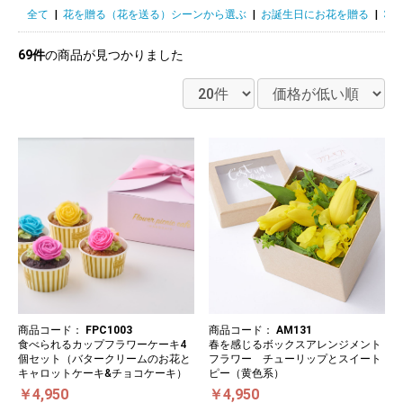
全て
|
花を贈る（花を送る）シーンから選ぶ
|
お誕生日にお花を贈る
|
3
69件
の商品が見つかりました
商品コード：
FPC1003
商品コード：
AM131
食べられるカップフラワーケーキ4
春を感じるボックスアレンジメント
個セット（バタークリームのお花と
フラワー チューリップとスイート
キャロットケーキ&チョコケーキ）
ピー（黄色系）
￥4,950
￥4,950