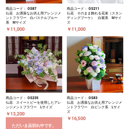
商品コード：
OS87
商品コード：
OS211
仏花 お洒落なお供え用アレンジメ
仏花 そのまま飾れる花束（スタン
ントフラワー 白パステルブルー
ディングブーケ） 白紫系 Mサイ
系 Mサイズ
ズ
￥11,000
￥11,000
商品コード：
OS235
商品コード：
OS83
仏花 スイートピーを使用したアレ
仏花 お洒落なお供え用アレンジメ
ンジメントフラワー Lサイズ
ントフラワー 白ピンク系 Lサイ
ズ
￥13,200
￥16,500
ただいま品切れ中です。