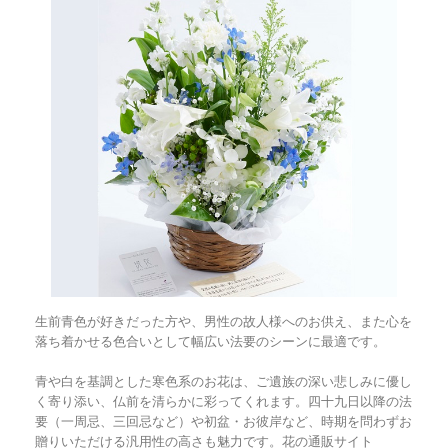
生前青色が好きだった方や、男性の故人様へのお供え、また心を
落ち着かせる色合いとして幅広い法要のシーンに最適です。
青や白を基調とした寒色系のお花は、ご遺族の深い悲しみに優し
く寄り添い、仏前を清らかに彩ってくれます。四十九日以降の法
要（一周忌、三回忌など）や初盆・お彼岸など、時期を問わずお
贈りいただける汎用性の高さも魅力です。花の通販サイト