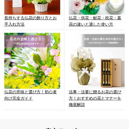
長持ちする仏花の飾り方とお
仏花・供花・献花・枕花・墓
手入れ方法
花の違いと適した使い方
仏花の意味と選び方！初心者
法事・法要に贈るお花の選び
向け完全ガイド
方！おすすめの花とマナーを
徹底解説