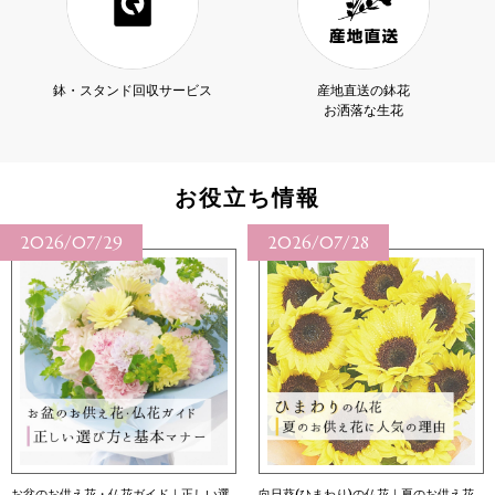
鉢・スタンド回収サービス
産地直送の鉢花
お洒落な生花
お役立ち情報
2026/07/28
2026/07/27
向日葵(ひまわり)の仏花｜夏のお供え花
向日葵（ひまわり）の花言葉｜本数別の