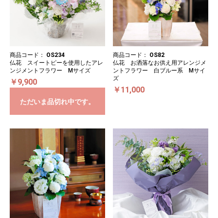
商品コード：
OS234
商品コード：
OS82
仏花 スイートピーを使用したアレ
仏花 お洒落なお供え用アレンジメ
ンジメントフラワー Mサイズ
ントフラワー 白ブルー系 Mサイ
ズ
￥9,900
￥11,000
ただいま品切れ中です。