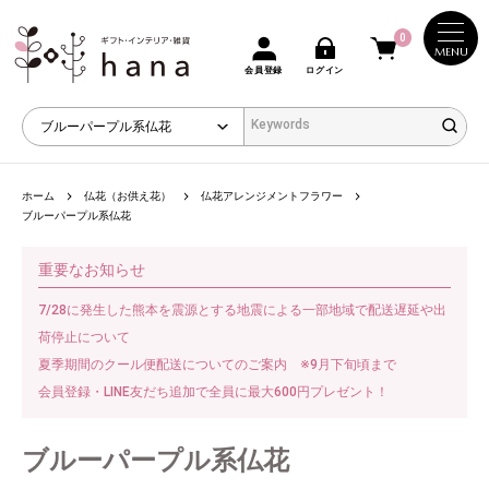
0
MENU
会員登録
ログイン
ホーム
仏花（お供え花）
仏花アレンジメントフラワー
ブルーパープル系仏花
重要なお知らせ
7/28に発生した熊本を震源とする地震による一部地域で配送遅延や出
荷停止について
夏季期間のクール便配送についてのご案内 ※9月下旬頃まで
会員登録・LINE友だち追加で全員に最大600円プレゼント！
ブルーパープル系仏花