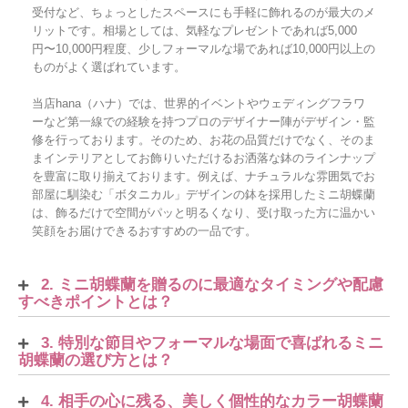
受付など、ちょっとしたスペースにも手軽に飾れるのが最大のメ
リットです。相場としては、気軽なプレゼントであれば5,000
円〜10,000円程度、少しフォーマルな場であれば10,000円以上の
ものがよく選ばれています。
当店hana（ハナ）では、世界的イベントやウェディングフラワ
ーなど第一線での経験を持つプロのデザイナー陣がデザイン・監
修を行っております。そのため、お花の品質だけでなく、そのま
まインテリアとしてお飾りいただけるお洒落な鉢のラインナップ
を豊富に取り揃えております。例えば、ナチュラルな雰囲気でお
部屋に馴染む「ボタニカル」デザインの鉢を採用したミニ胡蝶蘭
は、飾るだけで空間がパッと明るくなり、受け取った方に温かい
笑顔をお届けできるおすすめの一品です。
2. ミニ胡蝶蘭を贈るのに最適なタイミングや配慮
すべきポイントとは？
3. 特別な節目やフォーマルな場面で喜ばれるミニ
胡蝶蘭の選び方とは？
4. 相手の心に残る、美しく個性的なカラー胡蝶蘭