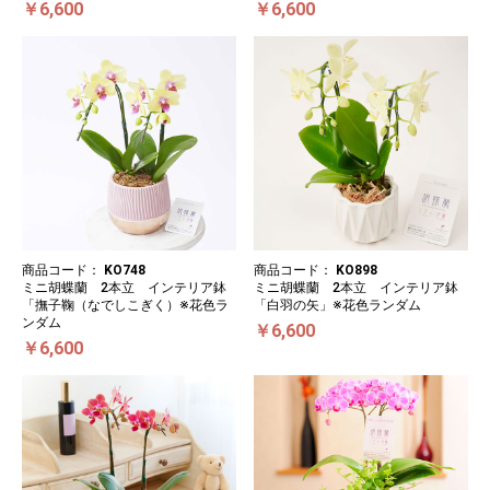
￥6,600
￥6,600
商品コード：
KO748
商品コード：
KO898
ミニ胡蝶蘭 2本立 インテリア鉢
ミニ胡蝶蘭 2本立 インテリア鉢
「撫子鞠（なでしこぎく）※花色ラ
「白羽の矢」※花色ランダム
ンダム
￥6,600
￥6,600