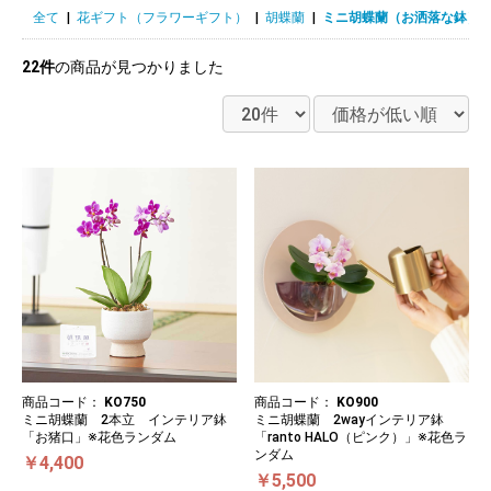
全て
|
花ギフト（フラワーギフト）
|
胡蝶蘭
|
ミニ胡蝶蘭（お洒落な鉢）
22件
の商品が見つかりました
商品コード：
KO900
商品コード：
KO750
ミニ胡蝶蘭 2wayインテリア鉢
ミニ胡蝶蘭 2本立 インテリア鉢
「ranto HALO（ピンク）」※花色ラ
「お猪口」※花色ランダム
ンダム
￥4,400
￥5,500