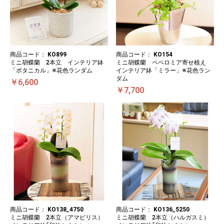
商品コード：
KO899
商品コード：
KO154
ミニ胡蝶蘭 2本立 インテリア鉢
ミニ胡蝶蘭 ペペロミア寄せ植え
「ボタニカル」※花色ランダム
インテリア鉢「ミラー」※花色ラン
ダム
￥6,600
￥7,700
商品コード：
KO138_4750
商品コード：
KO136_5250
ミニ胡蝶蘭 2本立（アマビリス）
ミニ胡蝶蘭 2本立（ハルガスミ）