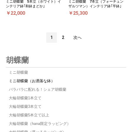
ミニ胡蝶蘭 5本立（ホワイト）イ
ミニ胡蝶蘭 7本立（フォーチュン
ンテリア鉢｢和鉢まどか｣
ザルツマン）インテリア鉢｢平鉢｣
￥22,000
￥25,300
1
2
次へ
胡蝶蘭
ミニ胡蝶蘭
ミニ胡蝶蘭（お洒落な鉢）
バラバラに配れる！シェア胡蝶蘭
大輪胡蝶蘭1本立て
大輪胡蝶蘭3本立て
大輪胡蝶蘭5本立て以上
大輪胡蝶蘭（hana限定ラッピング）