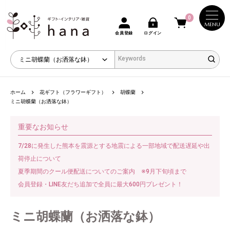
0
MENU
会員登録
ログイン
ホーム
花ギフト（フラワーギフト）
胡蝶蘭
ミニ胡蝶蘭（お洒落な鉢）
重要なお知らせ
7/28に発生した熊本を震源とする地震による一部地域で配送遅延や出
荷停止について
夏季期間のクール便配送についてのご案内 ※9月下旬頃まで
会員登録・LINE友だち追加で全員に最大600円プレゼント！
ミニ胡蝶蘭（お洒落な鉢）