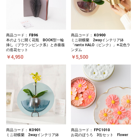
商品コード：
KO900
商品コード：
FB96
ミニ胡蝶蘭 2wayインテリア鉢
本のように開く花瓶 BOOK型一輪
「ranto HALO（ピンク）」※花色ラ
挿し（ブラウンピンク系）と赤薔薇
ンダム
の造花セット
￥5,500
￥4,950
商品コード：
KO901
商品コード：
FPC1010
ミニ胡蝶蘭 2wayインテリア鉢
お花のぼうろ 3缶セット Flower