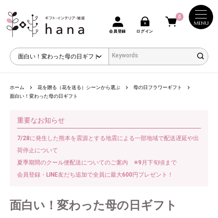
0
MENU
会員登録
ログイン
ホーム
花を贈る（花を送る）シーンから選ぶ
母の日フラワーギフト
面白い！変わった母の日ギフト
重要なお知らせ
7/28に発生した熊本を震源とする地震による一部地域で配送遅延や出
荷停止について
夏季期間のクール便配送についてのご案内 ※9月下旬頃まで
会員登録・LINE友だち追加で全員に最大600円プレゼント！
面白い！変わった母の日ギフト