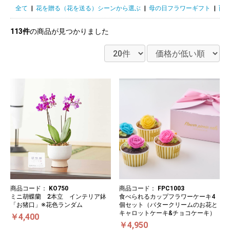
全て
|
花を贈る（花を送る）シーンから選ぶ
|
母の日フラワーギフト
|
面
113件
の商品が見つかりました
商品コード：
KO750
商品コード：
FPC1003
ミニ胡蝶蘭 2本立 インテリア鉢
食べられるカップフラワーケーキ4
「お猪口」※花色ランダム
個セット（バタークリームのお花と
キャロットケーキ&チョコケーキ）
￥4,400
￥4,950