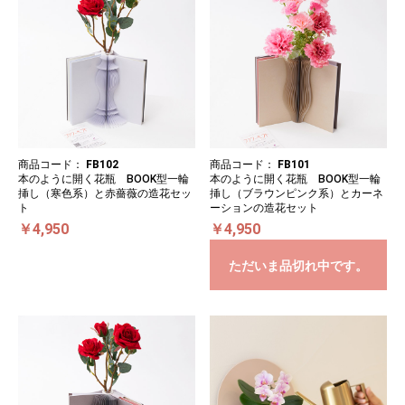
商品コード：
FB102
商品コード：
FB101
本のように開く花瓶 BOOK型一輪
本のように開く花瓶 BOOK型一輪
挿し（寒色系）と赤薔薇の造花セッ
挿し（ブラウンピンク系）とカーネ
ト
ーションの造花セット
￥4,950
￥4,950
ただいま品切れ中です。