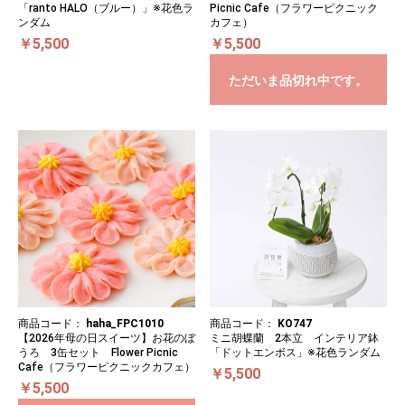
「ranto HALO（ブルー）」※花色ラ
Picnic Cafe（フラワーピクニック
ンダム
カフェ）
￥5,500
￥5,500
ただいま品切れ中です。
商品コード：
haha_FPC1010
商品コード：
KO747
【2026年母の日スイーツ】お花のぼ
ミニ胡蝶蘭 2本立 インテリア鉢
うろ 3缶セット Flower Picnic
「ドットエンボス」※花色ランダム
Cafe（フラワーピクニックカフェ）
￥5,500
￥5,500