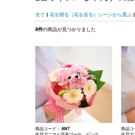
全て
|
花を贈る（花を送る）シーンから選ぶ
|
8件
の商品が見つかりました
商品コード：
AN7
商品コ
生花アニマル花束ブーケ ピンク
生花ア