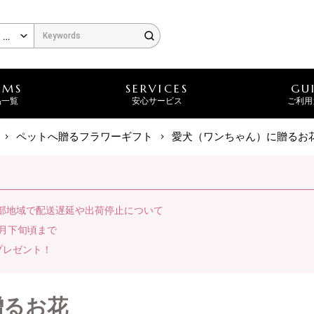
EMS
SERVICES
GU
品一覧
安心サービス
ご利用
ペットへ贈るフラワーギフト
愛犬（ワンちゃん）に贈るお
一部地域で配送遅延や出荷停止について
月下旬頃まで
プレゼント！
贈るお花