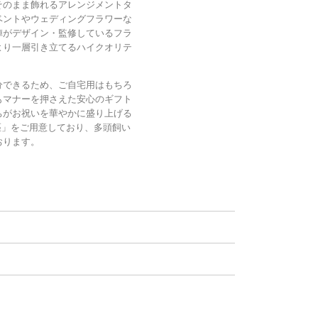
そのまま飾れるアレンジメントタ
ベントやウェディングフラワーな
陣がデザイン・監修しているフラ
より一層引き立てるハイクオリテ
分できるため、ご自宅用はもちろ
もマナーを押さえた安心のギフト
ちがお祝いを華やかに盛り上げる
匹」をご用意しており、多頭飼い
おります。