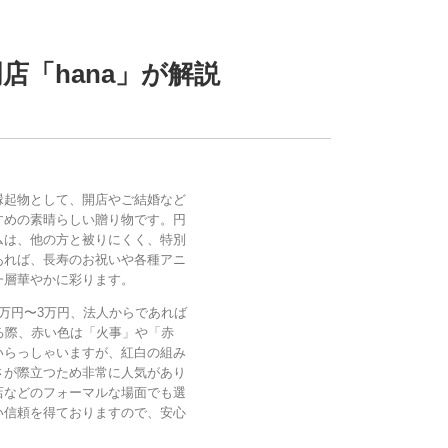
「hana」が解説
縁起物として、開店やご結婚など
すめの素晴らしい贈り物です。円
ムは、他の方と被りにくく、特別
あれば、長寿のお祝いや各種アニ
一層華やかに彩ります。
万円〜3万円、法人からであれば
る際、赤い色は「火事」や「赤
いらっしゃいますが、紅白の組み
さが際立つため非常に人気があり
店などのフォーマルな場面でも選
い信頼を得ておりますので、安心