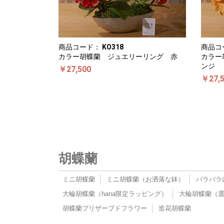
商品コード：
KO318
商品コ
カラー胡蝶蘭 ジュエリーリング 赤
カラー
ンジ
￥27,500
￥27,
胡蝶蘭
ミニ胡蝶蘭
ミニ胡蝶蘭（お洒落な鉢）
バラバラ
大輪胡蝶蘭（hana限定ラッピング）
大輪胡蝶蘭（
胡蝶蘭プリザーブドフラワー
造花胡蝶蘭