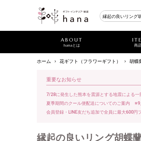
ABOUT
IT
hanaとは
商
ホーム
花ギフト（フラワーギフト）
胡蝶
重要なお知らせ
7/28に発生した熊本を震源とする地震による
夏季期間のクール便配送についてのご案内 ※9
会員登録・LINE友だち追加で全員に最大600円
縁起の良いリング胡蝶