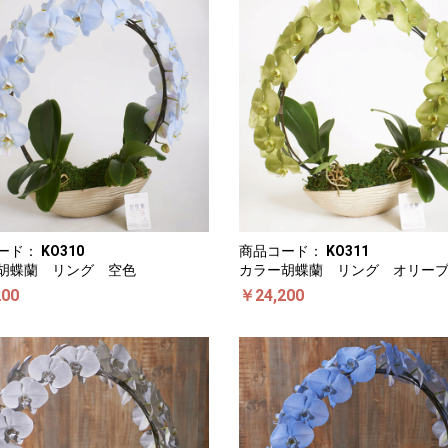
ード：
KO310
商品コード：
KO311
胡蝶蘭 リング 空色
カラー胡蝶蘭 リング オリー
200
￥24,200