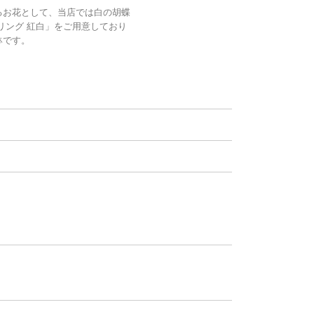
るお花として、当店では白の胡蝶
リング 紅白」をご用意しており
鉢です。