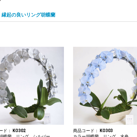
縁起の良いリング胡蝶蘭
ード：
KO302
商品コード：
KO303
胡蝶蘭 リング シルバー
カラー胡蝶蘭 リング 水色