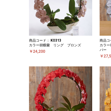
商品コード：
KO313
商品コ
カラー胡蝶蘭 リング ブロンズ
カラー
バー
￥24,200
￥27,