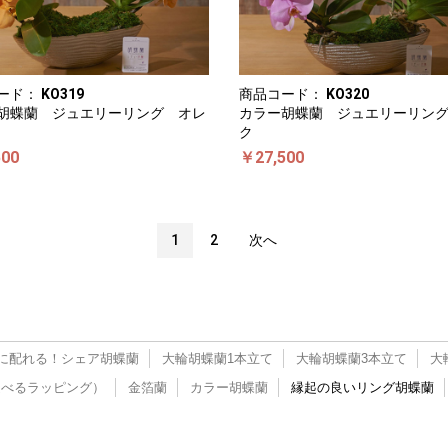
ード：
KO319
商品コード：
KO320
胡蝶蘭 ジュエリーリング オレ
カラー胡蝶蘭 ジュエリーリン
ク
500
￥27,500
1
2
次へ
に配れる！シェア胡蝶蘭
大輪胡蝶蘭1本立て
大輪胡蝶蘭3本立て
大
選べるラッピング）
金箔蘭
カラー胡蝶蘭
縁起の良いリング胡蝶蘭