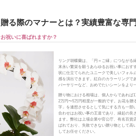
贈る際のマナーとは？実績豊富な専門店
なお祝いに喜ばれますか？
リング胡蝶蘭は、「円＝ご縁」につながる
末永い繁栄を願うあらゆるお祝い事におす
状に仕立てられたユニークで美しいフォル
感を演出できます。紅白のカラーリングで
バーサリーなど、おめでたいシーンをより
贈り物における相場は、個人からであれば1
2万円〜5万円程度が一般的です。お花を贈
字」を連想させるとして気にする方も一部
合わせはお祝い事の王道であり、縁起の良
ます。弊社は上場企業や官公庁、有名百貨
ばれており、失敗できない贈り物として高
してお任せください。