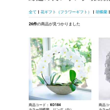
全て
|
花ギフト（フラワーギフト）
|
胡蝶蘭
|
26件
の商品が見つかりました
商品コード：
KO184
商品コ
カラー胡蝶蘭 リング（白）
カラー