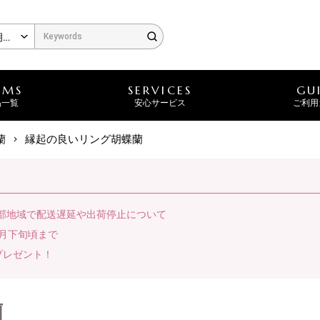
EMS
SERVICES
GU
品一覧
安心サービス
ご利用
蘭
縁起の良いリング胡蝶蘭
一部地域で配送遅延や出荷停止について
月下旬頃まで
プレゼント！
蘭