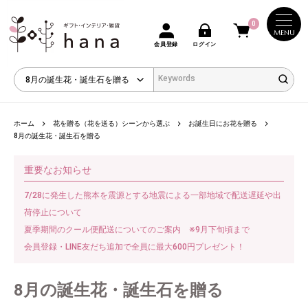
0
MENU
会員登録
ログイン
ホーム
花を贈る（花を送る）シーンから選ぶ
お誕生日にお花を贈る
8月の誕生花・誕生石を贈る
重要なお知らせ
7/28に発生した熊本を震源とする地震による一部地域で配送遅延や出
荷停止について
夏季期間のクール便配送についてのご案内 ※9月下旬頃まで
会員登録・LINE友だち追加で全員に最大600円プレゼント！
8月の誕生花・誕生石を贈る