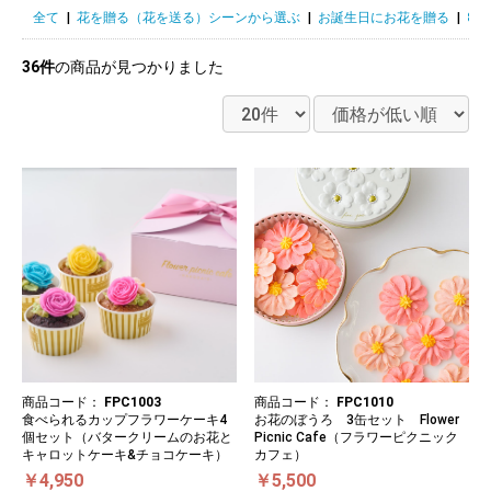
全て
|
花を贈る（花を送る）シーンから選ぶ
|
お誕生日にお花を贈る
|
8
36件
の商品が見つかりました
商品コード：
FPC1003
商品コード：
FPC1010
食べられるカップフラワーケーキ4
お花のぼうろ 3缶セット Flower
個セット（バタークリームのお花と
Picnic Cafe（フラワーピクニック
キャロットケーキ&チョコケーキ）
カフェ）
￥4,950
￥5,500