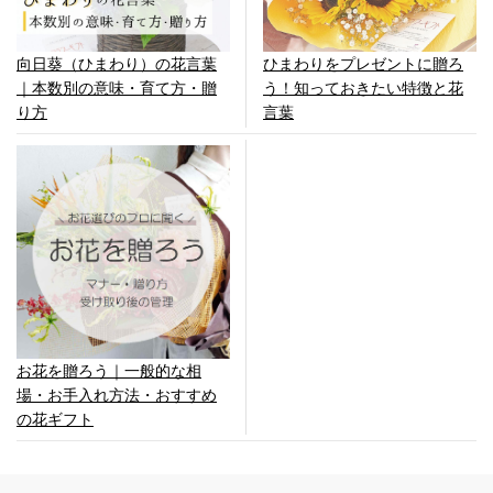
向日葵（ひまわり）の花言葉
ひまわりをプレゼントに贈ろ
｜本数別の意味・育て方・贈
う！知っておきたい特徴と花
り方
言葉
お花を贈ろう｜一般的な相
場・お手入れ方法・おすすめ
の花ギフト