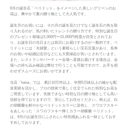
8月の誕生石「ペリドット」をイメージした美しいグリーンのお
花は、爽やかで夏の贈り物として大人気です。
誕生月のお祝いには、その月の誕生花だけでなく誕生石の色を取
り入れるのが、気の利いたトレンドの贈り方です。特別な誕生日
のプレゼント相場は5,000円〜15,000円程度が目安とされてお
り、お誕生日の当日または前日にお届けするのが一般的です。ペ
リドットには「夫婦愛」という素晴らしい宝石言葉があり、長寿
のお祝いや結婚記念日などにも大変縁起が良いとされています。
また、レストランやパーティー会場へ直接お届けする場合は、会
場への持ち込み確認は弊社で行うことも可能ですので、お手を煩
わせずスムーズにお祝いができます。
当店「hana」では、累計10万件以上、年間5万鉢以上の確かな配
送実績を活かし、プロの技術で美しく仕立てられた特別なお花を
ご用意しています。失敗できない特別な日の贈り物としても高い
信頼を得ておりますので、安心してお任せください。例えば、白
の胡蝶蘭を鮮やかなペリドットカラーに染色し、スワロフスキー
をあしらった「スワロフスキー輝くカラー胡蝶蘭 ペリドット」
は、8月のお誕生日にふさわしい特別感あふれる一鉢としておす
すめしております。