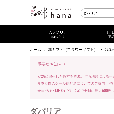
ABOUT
IT
hanaとは
商
ホーム
花ギフト（フラワーギフト）
観葉
重要なお知らせ
7/28に発生した熊本を震源とする地震による
夏季期間のクール便配送についてのご案内 ※9
会員登録・LINE友だち追加で全員に最大600円
ダバリア