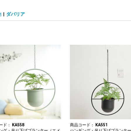
物
|
ダバリア
ード：
KA558
商品コード：
KA551
ング・吊り下げプランター（エメ
ハンギング・吊り下げプランタ