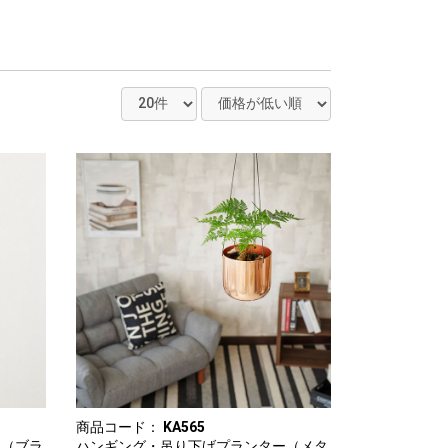
商品コード：
KA565
ー（ブラ
ハンギング・吊り下げプランター（メタ