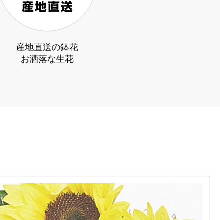
産地直送の鉢花
お洒落な生花