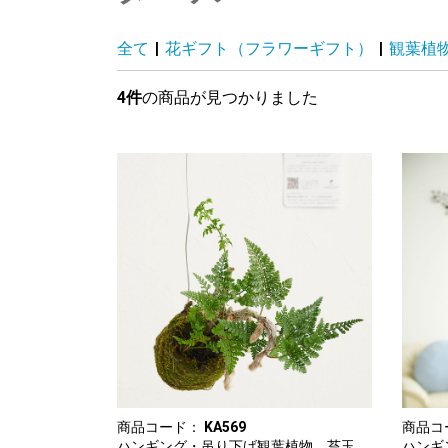
全て
|
花ギフト（フラワーギフト）
|
観葉植
4件
の商品が見つかりました
商品コード：
KA569
商品コ
ハンギング・吊り下げ観葉植物 苔玉
ハンギ