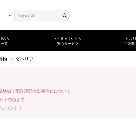
EMS
SERVICES
GU
品一覧
安心サービス
ご利用
植物
ダバリア
一部地域で配送遅延や出荷停止について
月下旬頃まで
プレゼント！