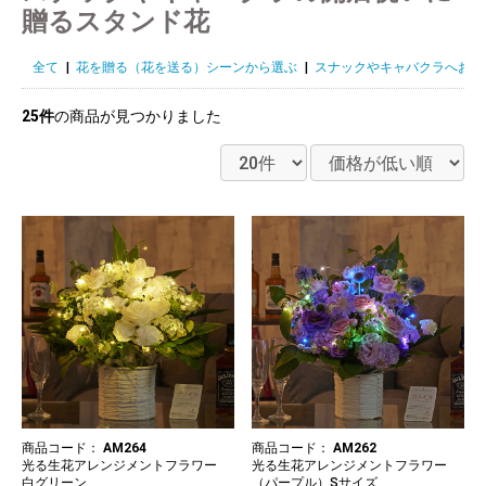
贈るスタンド花
全て
|
花を贈る（花を送る）シーンから選ぶ
|
スナックやキャバクラへお花
25件
の商品が見つかりました
商品コード：
AM264
商品コード：
AM262
光る生花アレンジメントフラワー
光る生花アレンジメントフラワー
白グリーン
（パープル）Sサイズ