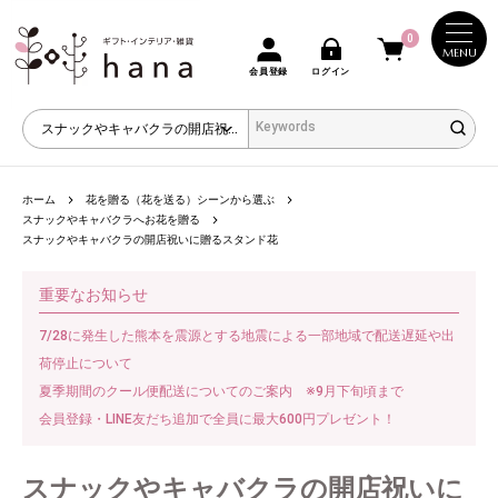
0
MENU
会員登録
ログイン
ホーム
花を贈る（花を送る）シーンから選ぶ
スナックやキャバクラへお花を贈る
スナックやキャバクラの開店祝いに贈るスタンド花
重要なお知らせ
7/28に発生した熊本を震源とする地震による一部地域で配送遅延や出
荷停止について
夏季期間のクール便配送についてのご案内 ※9月下旬頃まで
会員登録・LINE友だち追加で全員に最大600円プレゼント！
スナックやキャバクラの開店祝いに