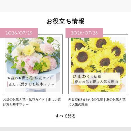
お役立ち情報
6/07/29
2026/07/28
202
お供え花・仏花ガイド｜正しい選
向日葵(ひまわり)の仏花｜夏のお供え花
向日葵
基本マナー
に人気の理由
意味・
すべて見る