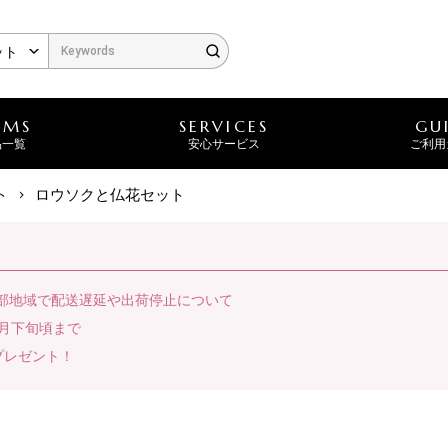
EMS
SERVICES
GU
品一覧
安心サービス
ご利用
ト
ロウソクと仏花セット
一部地域で配送遅延や出荷停止について
月下旬頃まで
プレゼント！