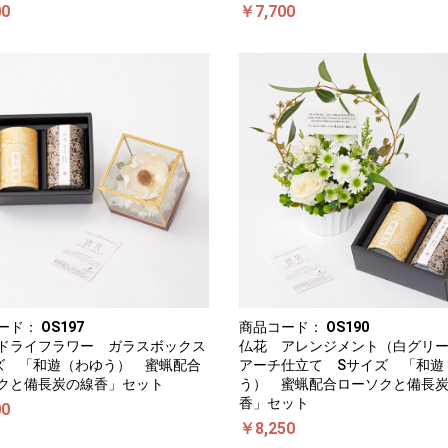
00
￥7,700
ード：
OS197
商品コード：
OS190
ドライフラワー ガラスボックス
仏花 アレンジメント（白グリ
ズ 「和遊（わゆう） 蜜蝋配合
アーチ仕立て Sサイズ 「和遊
クと備長炭の線香」セット
う） 蜜蝋配合ローソクと備長
香」セット
00
￥8,250