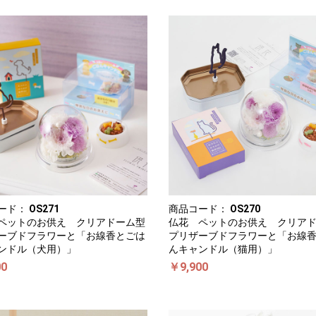
ード：
OS271
商品コード：
OS270
ペットのお供え クリアドーム型
仏花 ペットのお供え クリア
ーブドフラワーと「お線香とごは
プリザーブドフラワーと「お線
ンドル（犬用）」
んキャンドル（猫用）」
00
￥9,900