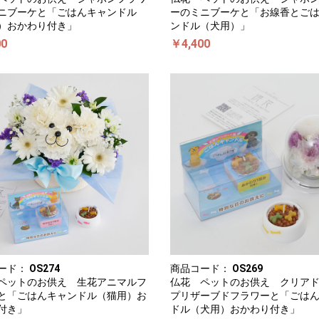
ニブーケと「ごはんキャンドル
ーのミニブーケと「お線香とご
）おかわり付き」
ンドル（犬用）」
00
￥4,400
ード：
OS274
商品コード：
OS269
ペットのお供え 生花アニマルフ
仏花 ペットのお供え クリア
と「ごはんキャンドル（猫用）お
プリザーブドフラワーと「ごは
付き」
ドル（犬用）おかわり付き」