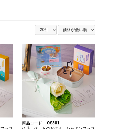
商品コード：
OS301
ンフラワ
仏花 ペットのお供え シャボンフラワ