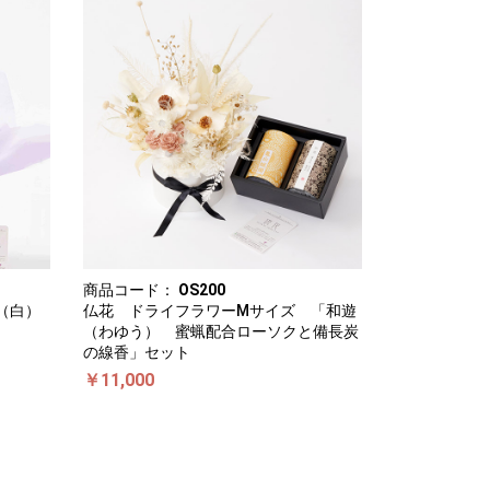
商品コード：
OS200
（白）
仏花 ドライフラワーMサイズ 「和遊
（わゆう） 蜜蝋配合ローソクと備長炭
の線香」セット
￥11,000