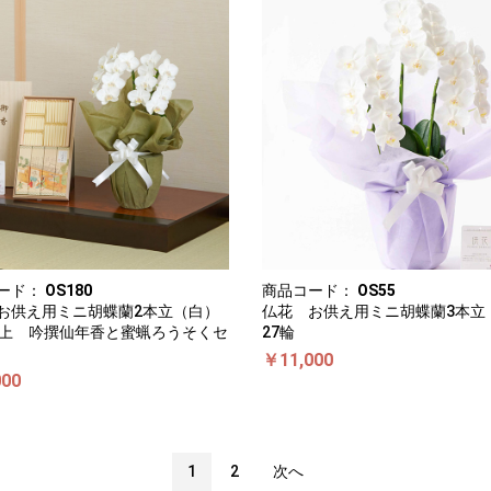
ード：
OS180
商品コード：
OS55
お供え用ミニ胡蝶蘭2本立（白）
仏花 お供え用ミニ胡蝶蘭3本立
以上 吟撰仙年香と蜜蝋ろうそくセ
27輪
￥11,000
000
1
2
次へ