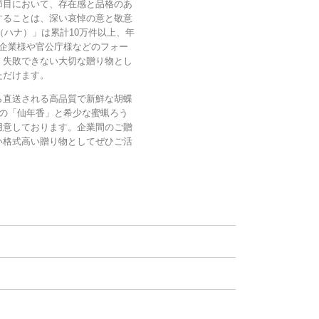
節目において、存在感と品格のあ
することは、深い哀悼の意と敬意
（ハナ）」は累計10万件以上、年
企業様や官公庁様などのフォー
、失敗できない大切な贈り物とし
ただけます。
ら直送される高品質で新鮮な胡蝶
の「仙年香」と希少な蜜蝋ろう
用意しております。企業間のご贈
い格式高い贈り物としてぜひご活