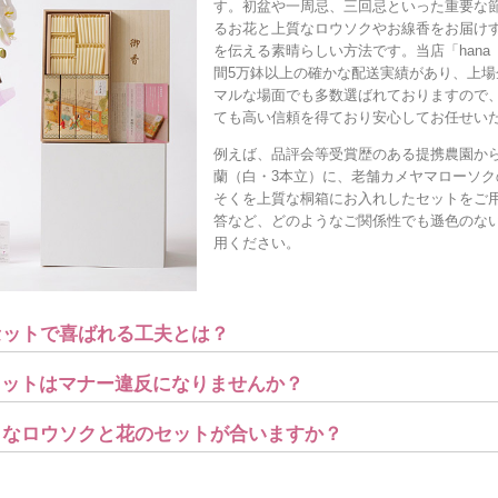
す。初盆や一周忌、三回忌といった重要な
るお花と上質なロウソクやお線香をお届け
を伝える素晴らしい方法です。当店「hana
間5万鉢以上の確かな配送実績があり、上場
マルな場面でも多数選ばれておりますので
ても高い信頼を得ており安心してお任せい
例えば、品評会等受賞歴のある提携農園か
蘭（白・3本立）に、老舗カメヤマローソク
そくを上質な桐箱にお入れしたセットをご
答など、どのようなご関係性でも遜色のな
用ください。
セットで喜ばれる工夫とは？
のセットはマナー違反になりませんか？
ようなロウソクと花のセットが合いますか？