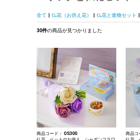
全て
|
仏花（お供え花）
|
仏花と進物セット
|
30件
の商品が見つかりました
商品コード：
OS300
商品コ
仏花 ペットのお供え シャボンフラワ
仏花 