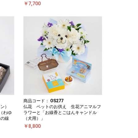
￥7,700
商品コード：
OS277
ーン）
仏花 ペットのお供え 生花アニマルフ
（わゆ
ラワーと「お線香とごはんキャンドル
炭の線
（犬用）」
￥8,800