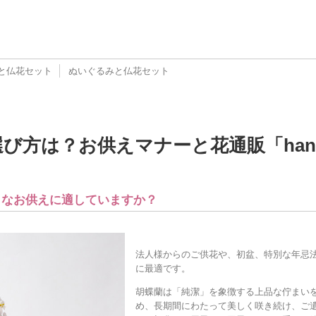
と仏花セット
ぬいぐるみと仏花セット
び方は？お供えマナーと花通販「ha
うなお供えに適していますか？
法人様からのご供花や、初盆、特別な年忌
に最適です。
胡蝶蘭は「純潔」を象徴する上品な佇まい
め、長期間にわたって美しく咲き続け、ご