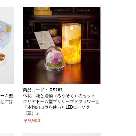
商品コード：
OS262
ドーム型
仏花 花と進物（ろうそく）のセット
香とごは
クリアドーム型プリザーブドフラワーと
「本物のロウを使ったLEDローソク
（蓮）」
￥9,900