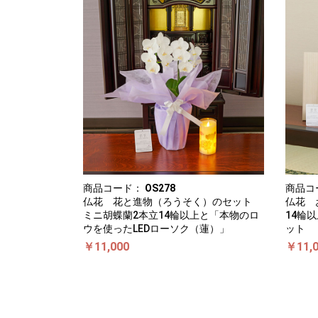
商品コード：
OS278
商品コ
仏花 花と進物（ろうそく）のセット
仏花 
ミニ胡蝶蘭2本立14輪以上と「本物のロ
14輪
ウを使ったLEDローソク（蓮）」
ット
￥11,000
￥11,