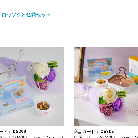
ロウソクと仏花セット
ード：
OS299
商品コード：
OS302
ペットのお供え シャボンフラワ
仏花 ペットのお供え シャボ