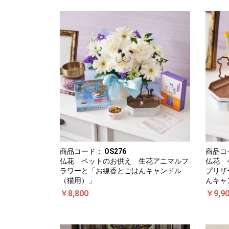
商品コード：
OS276
商品コ
仏花 ペットのお供え 生花アニマルフ
仏花 
ラワーと「お線香とごはんキャンドル
プリザ
（猫用）」
んキャ
￥8,800
￥9,9