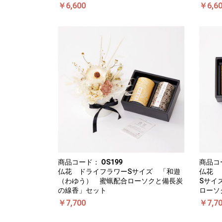
￥6,600
￥6,6
商品コード：
OS199
商品コ
仏花 ドライフラワーSサイズ 「和遊
仏花 
（わゆう） 蜜蝋配合ローソクと備長炭
Sサイ
の線香」セット
ローソ
￥7,700
￥7,7