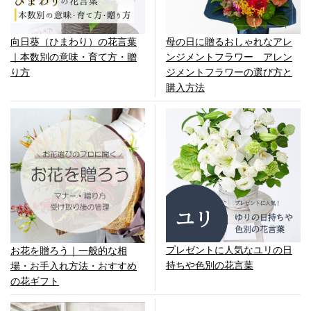
向日葵（ひまわり）の花言葉
母の日に贈るおしゃれなアレ
｜本数別の意味・育て方・贈
ンジメントフラワー アレン
り方
ジメントフラワーの選び方と
購入方法
プレゼントに人気なユリの日
お花を贈ろう｜一般的な相
持ちや色別の花言葉
場・お手入れ方法・おすすめ
の花ギフト