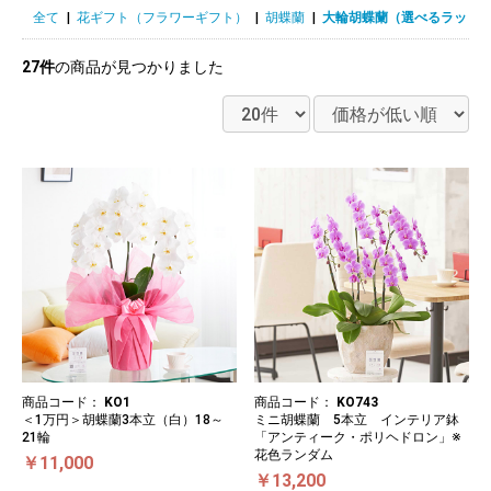
全て
|
花ギフト（フラワーギフト）
|
胡蝶蘭
|
大輪胡蝶蘭（選べるラッピ
27件
の商品が見つかりました
商品コード：
KO1
商品コード：
KO743
＜1万円＞胡蝶蘭3本立（白）18～
ミニ胡蝶蘭 5本立 インテリア鉢
21輪
「アンティーク・ポリヘドロン」※
花色ランダム
￥11,000
￥13,200