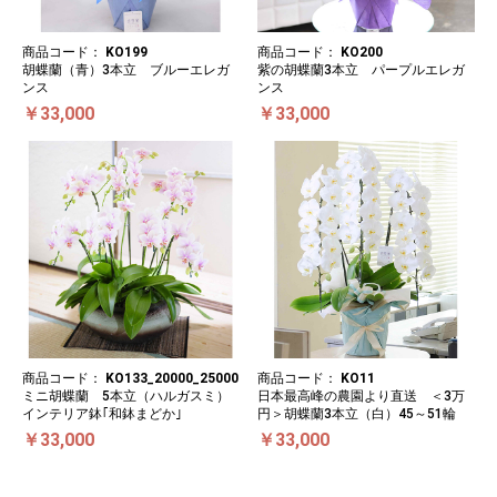
商品コード：
KO199
商品コード：
KO200
胡蝶蘭（青）3本立 ブルーエレガ
紫の胡蝶蘭3本立 パープルエレガ
ンス
ンス
￥33,000
￥33,000
商品コード：
KO133_20000_25000
商品コード：
KO11
ミニ胡蝶蘭 5本立（ハルガスミ）
日本最高峰の農園より直送 ＜3万
インテリア鉢｢和鉢まどか｣
円＞胡蝶蘭3本立（白）45～51輪
￥33,000
￥33,000