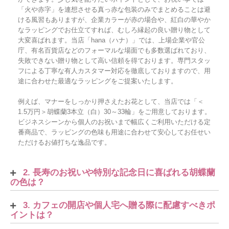
「火や赤字」を連想させる真っ赤な包装のみでまとめることは避
ける風習もありますが、企業カラーが赤の場合や、紅白の華やか
なラッピングでお仕立てすれば、むしろ縁起の良い贈り物として
大変喜ばれます。当店「hana（ハナ）」では、上場企業や官公
庁、有名百貨店などのフォーマルな場面でも多数選ばれており、
失敗できない贈り物として高い信頼を得ております。専門スタッ
フによる丁寧な有人カスタマー対応を徹底しておりますので、用
途に合わせた最適なラッピングをご提案いたします。
例えば、マナーをしっかり押さえたお花として、当店では「＜
1.5万円＞胡蝶蘭3本立（白）30～33輪」をご用意しております。
ビジネスシーンから個人のお祝いまで幅広くご利用いただける定
番商品で、ラッピングの色味も用途に合わせて安心してお任せい
ただけるお値打ちな逸品です。
2. 長寿のお祝いや特別な記念日に喜ばれる胡蝶蘭
の色は？
3. カフェの開店や個人宅へ贈る際に配慮すべきポ
イントは？