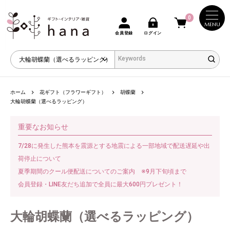
0
MENU
会員登録
ログイン
ホーム
花ギフト（フラワーギフト）
胡蝶蘭
大輪胡蝶蘭（選べるラッピング）
重要なお知らせ
7/28に発生した熊本を震源とする地震による一部地域で配送遅延や出
荷停止について
夏季期間のクール便配送についてのご案内 ※9月下旬頃まで
会員登録・LINE友だち追加で全員に最大600円プレゼント！
大輪胡蝶蘭（選べるラッピング）