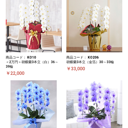
商品コード：
KO10
商品コード：
KO206
＜2万円＞胡蝶蘭3本立（白）36～
胡蝶蘭3本立（金箔）30～33輪
39輪
￥33,000
￥22,000