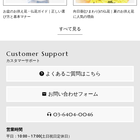
ガイド｜正しい選
向日葵(ひまわり)の仏花｜夏のお供え花
向日葵（ひまわり）の
に人気の理由
意味・育て方・贈り方
すべて見る
Customer Support
カスタマーサポート
よくあるご質問はこちら
お問い合わせフォーム
03-6404-0046
営業時間
平日：10:00～17:00(土日祝日定休日）