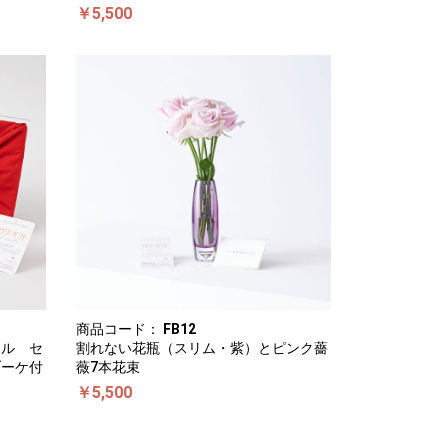
￥5,500
商品コード：
FB12
ラル セ
割れない花瓶（スリム・紫）とピンク薔
ブーケ付
薇7本花束
￥5,500