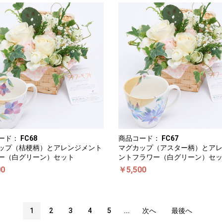
ード：
FC68
商品コード：
FC67
ップ（桔梗柄）とアレンジメント
マグカップ（アスター柄）とア
ー（白グリーン）セット
ントフラワー（白グリーン）セ
00
￥5,500
1
2
3
4
5
...
次へ
最後へ