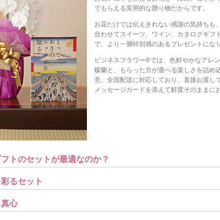
でもらえる実用的な贈り物だからです。
お花だけでは伝えきれない感謝の気持ちも
合わせてスイーツ、ワイン、カタログギフ
で、より一層特別感のあるプレゼントにな
ビジネスフラワー®では、色鮮やかなアレ
蝶蘭と、もらった方が選べる楽しさを詰め
意。全国配送に対応しており、直接お渡し
メッセージカードを添えて鮮度そのままに
ギフトのセットが最適なのか？
を彩るセット
る真心