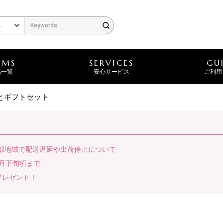
EMS
SERVICES
GU
品一覧
安心サービス
ご利用
とギフトセット
一部地域で配送遅延や出荷停止について
月下旬頃まで
プレゼント！