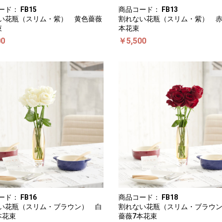
ード：
FB15
商品コード：
FB13
い花瓶（スリム・紫） 黄色薔薇
割れない花瓶（スリム・紫） 赤
束
本花束
00
￥5,500
ード：
FB16
商品コード：
FB18
い花瓶（スリム・ブラウン） 白
割れない花瓶（スリム・ブラウ
本花束
薔薇7本花束