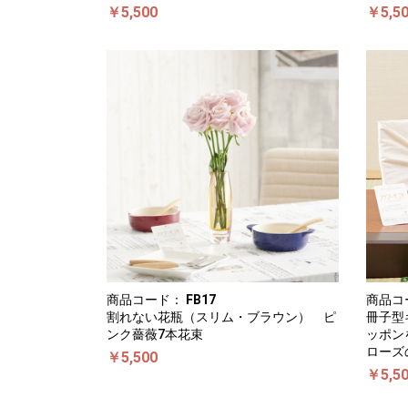
￥5,500
￥5,5
商品コード：
FB17
商品コ
割れない花瓶（スリム・ブラウン） ピ
冊子型
ンク薔薇7本花束
ッポン
ローズ
￥5,500
￥5,5