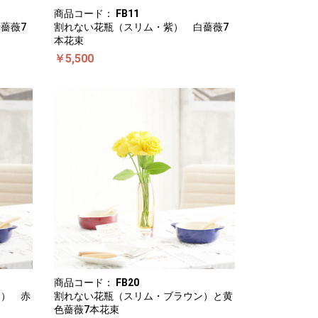
商品コード：
FB11
薔薇7
割れない花瓶（スリム・紫） 白薔薇7
本花束
￥5,500
商品コード：
FB20
ン） 赤
割れない花瓶（スリム・ブラウン）と黄
色薔薇7本花束