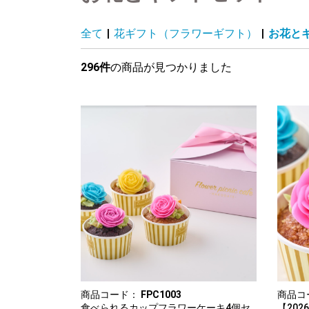
全て
|
花ギフト（フラワーギフト）
|
お花と
296件
の商品が見つかりました
商品コード：
FPC1003
商品コ
食べられるカップフラワーケーキ4個セ
【20