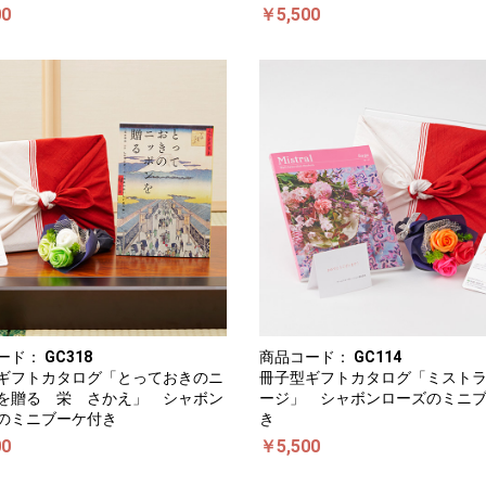
00
￥5,500
ード：
GC318
商品コード：
GC114
ギフトカタログ「とっておきのニ
冊子型ギフトカタログ「ミスト
を贈る 栄 さかえ」 シャボン
ージ」 シャボンローズのミニ
のミニブーケ付き
き
00
￥5,500