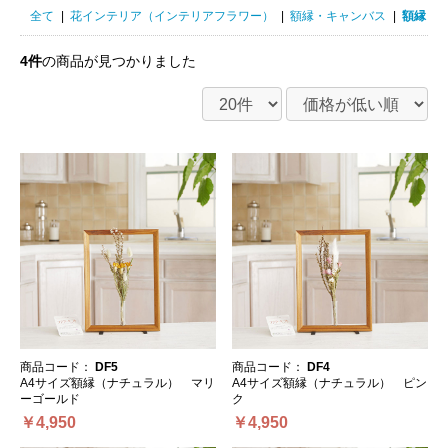
全て
|
花インテリア（インテリアフラワー）
|
額縁・キャンバス
|
額縁・キ
4件
の商品が見つかりました
商品コード：
DF5
商品コード：
DF4
A4サイズ額縁（ナチュラル） マリ
A4サイズ額縁（ナチュラル） ピン
ーゴールド
ク
￥4,950
￥4,950