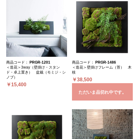
商品コード：
PRGR-1201
商品コード：
PRGR-1486
＜造花＞3way（壁掛け・スタン
＜造花＞壁掛けフレーム（苔） 木
ド・卓上置き） 盆栽（モミジ・シ
枝
ノブ）
￥38,500
￥15,400
ただいま品切れ中です。