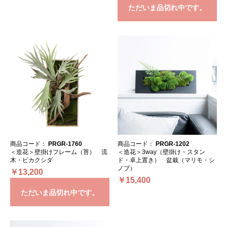
ただいま品切れ中です。
商品コード：
PRGR-1760
商品コード：
PRGR-1202
＜造花＞壁掛けフレーム（苔） 流
＜造花＞3way（壁掛け・スタン
木・ビカクシダ
ド・卓上置き） 盆栽（マリモ・シ
ノブ）
￥13,200
￥15,400
ただいま品切れ中です。