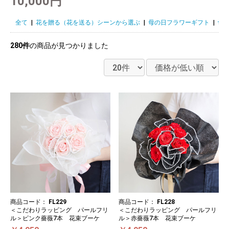
10,000円
全て
|
花を贈る（花を送る）シーンから選ぶ
|
母の日フラワーギフト
|
母の
280件
の商品が見つかりました
商品コード：
FL229
商品コード：
FL228
＜こだわりラッピング パールフリ
＜こだわりラッピング パールフリ
ル＞ピンク薔薇7本 花束ブーケ
ル＞赤薔薇7本 花束ブーケ