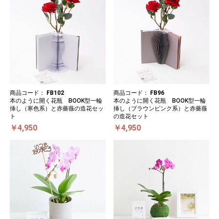
商品コード：
FB102
商品コード：
FB96
本のように開く花瓶 BOOK型一輪
本のように開く花瓶 BOOK型一輪
挿し（寒色系）と赤薔薇の造花セッ
挿し（ブラウンピンク系）と赤薔薇
ト
の造花セット
￥4,950
￥4,950