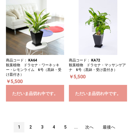
商品コード：
KA64
商品コード：
KA72
観葉植物 ドラセナ・ワーネッキ
観葉植物 ドラセナ・マッサンゲア
ー・レモンライム 6号（黒鉢・受
ナ 6号（黒鉢・受け皿付き）
け皿付き）
￥5,500
￥5,500
ただいま品切れ中です。
ただいま品切れ中です。
1
2
3
4
5
...
次へ
最後へ