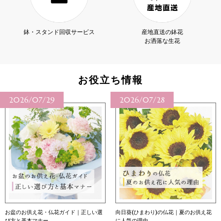
鉢・スタンド回収サービス
産地直送の鉢花
お洒落な生花
お役立ち情報
2026/07/29
2026/07/28
お盆のお供え花・仏花ガイド｜正しい選
向日葵(ひまわり)の仏花｜夏のお供え花
び方と基本マナー
に人気の理由