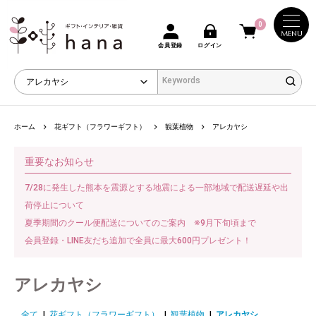
0
MENU
会員登録
ログイン
ホーム
花ギフト（フラワーギフト）
観葉植物
アレカヤシ
重要なお知らせ
7/28に発生した熊本を震源とする地震による一部地域で配送遅延や出
荷停止について
夏季期間のクール便配送についてのご案内 ※9月下旬頃まで
会員登録・LINE友だち追加で全員に最大600円プレゼント！
アレカヤシ
全て
|
花ギフト（フラワーギフト）
|
観葉植物
|
アレカヤシ