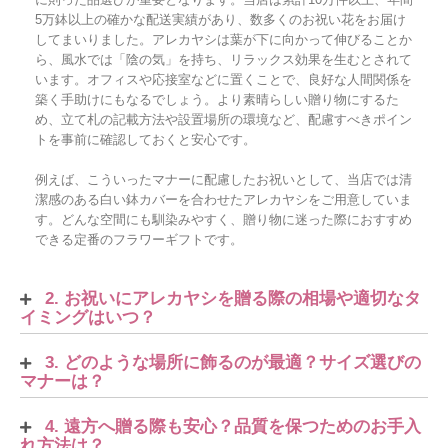
5万鉢以上の確かな配送実績があり、数多くのお祝い花をお届け
してまいりました。アレカヤシは葉が下に向かって伸びることか
ら、風水では「陰の気」を持ち、リラックス効果を生むとされて
います。オフィスや応接室などに置くことで、良好な人間関係を
築く手助けにもなるでしょう。より素晴らしい贈り物にするた
め、立て札の記載方法や設置場所の環境など、配慮すべきポイン
トを事前に確認しておくと安心です。
例えば、こういったマナーに配慮したお祝いとして、当店では清
潔感のある白い鉢カバーを合わせたアレカヤシをご用意していま
す。どんな空間にも馴染みやすく、贈り物に迷った際におすすめ
できる定番のフラワーギフトです。
2. お祝いにアレカヤシを贈る際の相場や適切なタ
イミングはいつ？
3. どのような場所に飾るのが最適？サイズ選びの
マナーは？
4. 遠方へ贈る際も安心？品質を保つためのお手入
れ方法は？