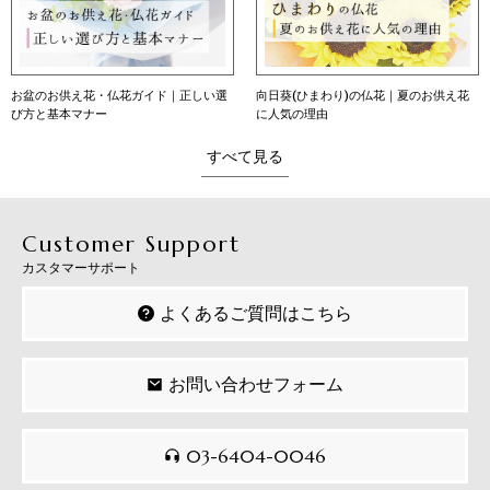
｜正しい選
向日葵(ひまわり)の仏花｜夏のお供え花
向日葵（ひまわり）の花言葉
に人気の理由
意味・育て方・贈り方
すべて見る
Customer Support
カスタマーサポート
よくあるご質問はこちら
お問い合わせフォーム
03-6404-0046