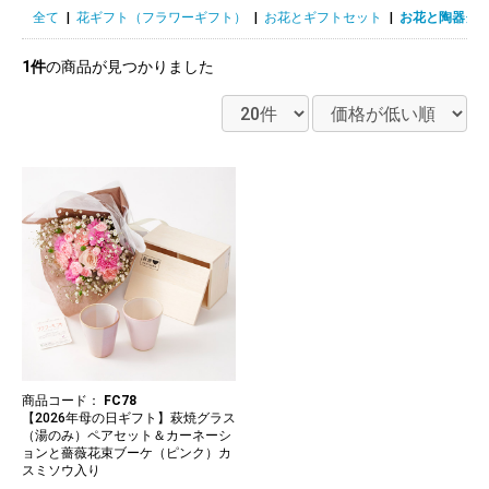
全て
|
花ギフト（フラワーギフト）
|
お花とギフトセット
|
お花と陶器グ
1件
の商品が見つかりました
商品コード：
FC78
【2026年母の日ギフト】萩焼グラス
（湯のみ）ペアセット＆カーネーシ
ョンと薔薇花束ブーケ（ピンク）カ
スミソウ入り