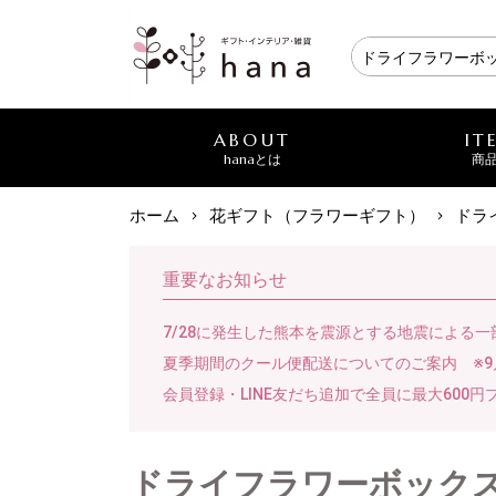
ABOUT
IT
hanaとは
商
ホーム
花ギフト（フラワーギフト）
ドラ
重要なお知らせ
7/28に発生した熊本を震源とする地震による
夏季期間のクール便配送についてのご案内 ※9
会員登録・LINE友だち追加で全員に最大600円
ドライフラワーボック