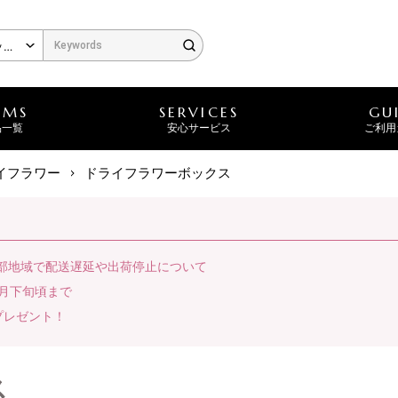
EMS
SERVICES
GU
品一覧
安心サービス
ご利用
イフラワー
ドライフラワーボックス
一部地域で配送遅延や出荷停止について
月下旬頃まで
プレゼント！
ス