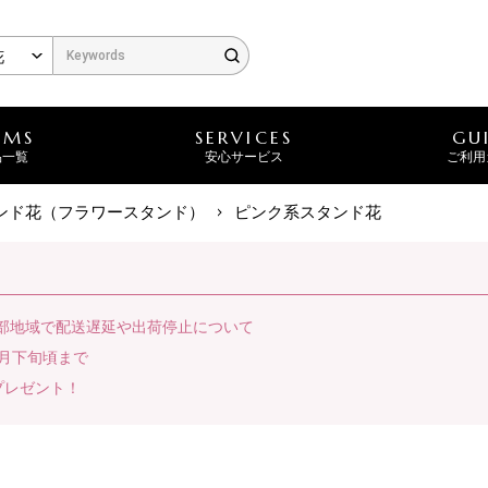
EMS
SERVICES
GU
品一覧
安心サービス
ご利用
ンド花（フラワースタンド）
ピンク系スタンド花
一部地域で配送遅延や出荷停止について
月下旬頃まで
プレゼント！