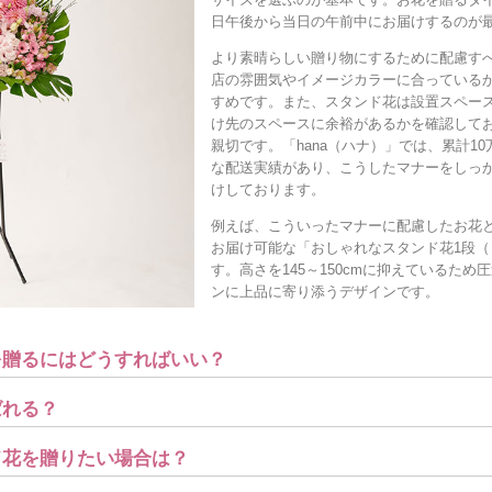
日午後から当日の午前中にお届けするのが
より素晴らしい贈り物にするために配慮す
店の雰囲気やイメージカラーに合っている
すめです。また、スタンド花は設置スペー
け先のスペースに余裕があるかを確認して
親切です。「hana（ハナ）」では、累計1
な配送実績があり、こうしたマナーをしっ
けしております。
例えば、こういったマナーに配慮したお花
お届け可能な「おしゃれなスタンド花1段（
す。高さを145～150cmに抑えているた
ンに上品に寄り添うデザインです。
を贈るにはどうすればいい？
ばれる？
ド花を贈りたい場合は？