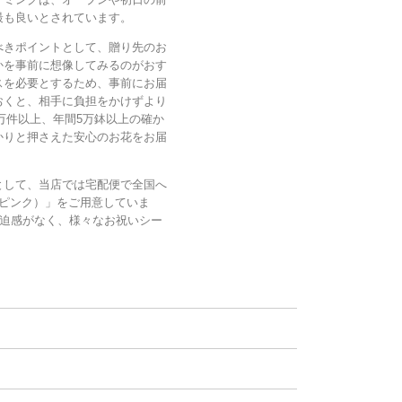
最も良いとされています。
べきポイントとして、贈り先のお
かを事前に想像してみるのがおす
スを必要とするため、事前にお届
おくと、相手に負担をかけずより
0万件以上、年間5万鉢以上の確か
かりと押さえた安心のお花をお届
として、当店では宅配便で全国へ
ピンク）」をご用意していま
め圧迫感がなく、様々なお祝いシー