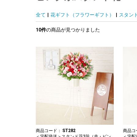
全て
|
花ギフト（フラワーギフト）
|
スタン
10件
の商品が見つかりました
商品コード：
ST282
商品コ
＜宅配発送＞スタンド花1段（赤・ピン
＜宅配