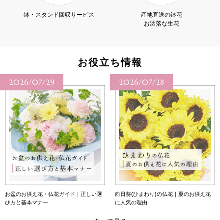
鉢・スタンド回収サービス
産地直送の鉢花
お洒落な生花
お役立ち情報
2026/07/29
2026/07/28
お盆のお供え花・仏花ガイド｜正しい選
向日葵(ひまわり)の仏花｜夏のお供え花
び方と基本マナー
に人気の理由