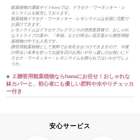
観葉植物の通販サイトhanaでは、ドラセナ・ワーネッキー・レ
モンライムを販売しております。
観葉植物ドラセナ・ワーネッキー・レモンライムは全国に宅配で
お届けできます。
レモンライムはドラセナフレグランスの突然変異種で、おしゃれ
なストライプの葉や、「幸福」などの明るい花言葉から贈答用観
葉植物の中でも人気です。
贈答用観葉植物として無料でお名札をおつけできますので、今後
の明るい未来を祈ってお誕生日のお祝いや引っ越しのお祝いにド
ラセナ・ワーネッキー・レモンライムを贈られてはいかがでしょ
うか。
2.贈答用観葉植物ならhanaにお任せ！おしゃれな
鉢カバーと、初心者にも優しい肥料や水やりチェッカ
ー付き
安心サービス