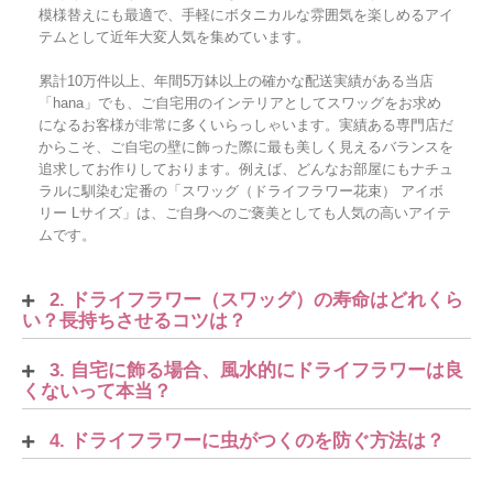
模様替えにも最適で、手軽にボタニカルな雰囲気を楽しめるアイ
テムとして近年大変人気を集めています。
累計10万件以上、年間5万鉢以上の確かな配送実績がある当店
「hana」でも、ご自宅用のインテリアとしてスワッグをお求め
になるお客様が非常に多くいらっしゃいます。実績ある専門店だ
からこそ、ご自宅の壁に飾った際に最も美しく見えるバランスを
追求してお作りしております。例えば、どんなお部屋にもナチュ
ラルに馴染む定番の「スワッグ（ドライフラワー花束） アイボ
リー Lサイズ」は、ご自身へのご褒美としても人気の高いアイテ
ムです。
2. ドライフラワー（スワッグ）の寿命はどれくら
い？長持ちさせるコツは？
3. 自宅に飾る場合、風水的にドライフラワーは良
くないって本当？
4. ドライフラワーに虫がつくのを防ぐ方法は？