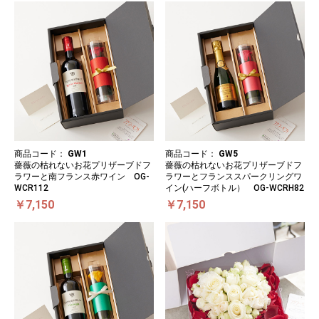
商品コード：
GW1
商品コード：
GW5
薔薇の枯れないお花プリザーブドフ
薔薇の枯れないお花プリザーブドフ
ラワーと南フランス赤ワイン OG-
ラワーとフランススパークリングワ
WCR112
イン(ハーフボトル） OG-WCRH82
￥7,150
￥7,150