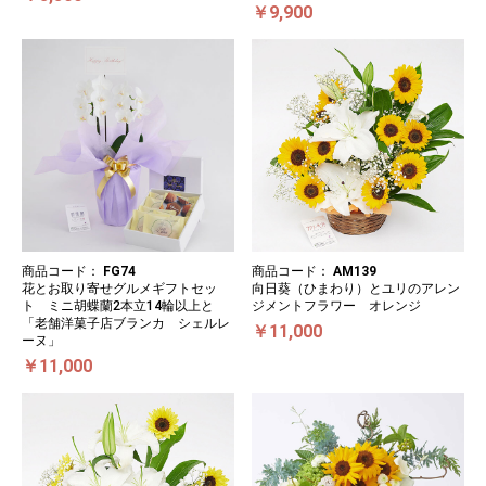
￥9,900
商品コード：
FG74
商品コード：
AM139
花とお取り寄せグルメギフトセッ
向日葵（ひまわり）とユリのアレン
ト ミニ胡蝶蘭2本立14輪以上と
ジメントフラワー オレンジ
「老舗洋菓子店ブランカ シェルレ
￥11,000
ーヌ」
￥11,000