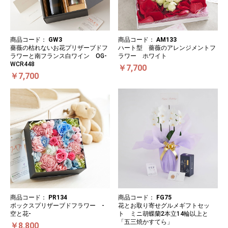
商品コード：
GW3
商品コード：
AM133
薔薇の枯れないお花プリザーブドフ
ハート型 薔薇のアレンジメントフ
ラワーと南フランス白ワイン OG-
ラワー ホワイト
WCR448
￥7,700
￥7,700
商品コード：
PR134
商品コード：
FG75
ボックスプリザーブドフラワー -
花とお取り寄せグルメギフトセッ
空と花-
ト ミニ胡蝶蘭2本立14輪以上と
「五三焼かすてら」
￥8,800