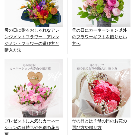
母の日に贈るおしゃれなアレ
母の日にカーネーション以外
ンジメントフラワー アレン
のフラワーギフトを贈りたい
ジメントフラワーの選び方と
方へ
購入方法
プレゼントに人気なカーネー
母の日とは？母の日のお花の
ションの日持ちや色別の花言
選び方や贈り方
葉