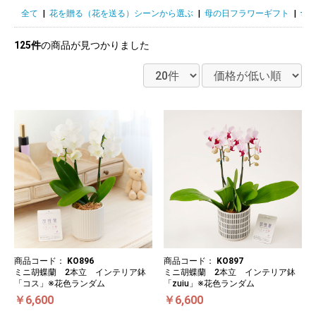
全て
|
花を贈る（花を送る）シーンから選ぶ
|
母の日フラワーギフト
|
母の
125件
の商品が見つかりました
商品コード：
KO896
商品コード：
KO897
ミニ胡蝶蘭 2本立 インテリア鉢
ミニ胡蝶蘭 2本立 インテリア鉢
「コス」※花色ランダム
「zuiu」※花色ランダム
￥6,600
￥6,600