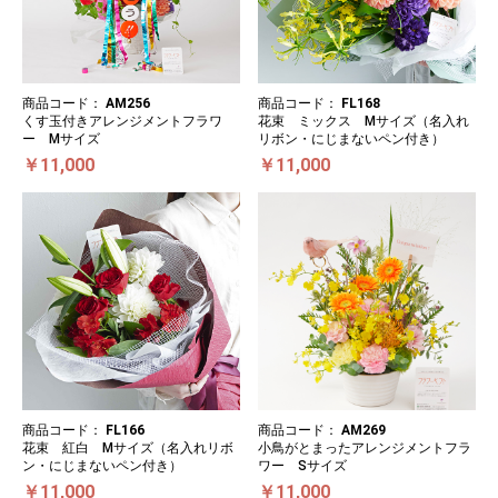
商品コード：
AM256
商品コード：
FL168
くす玉付きアレンジメントフラワ
花束 ミックス Mサイズ（名入れ
ー Mサイズ
リボン・にじまないペン付き）
￥11,000
￥11,000
商品コード：
FL166
商品コード：
AM269
花束 紅白 Mサイズ（名入れリボ
小鳥がとまったアレンジメントフラ
ン・にじまないペン付き）
ワー Sサイズ
￥11,000
￥11,000