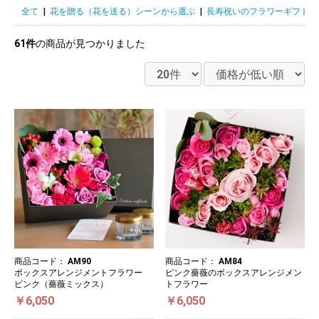
全て
|
花を贈る（花を送る）シーンから選ぶ
|
長寿祝いのフラワーギフト
|
61件
の商品が見つかりました
商品コード：
AM90
商品コード：
AM84
ボックスアレンジメントフラワー
ピンク薔薇のボックスアレンジメン
ピンク（薔薇ミックス）
トフラワー
￥6,050
￥6,050