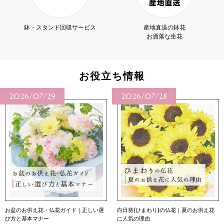
鉢・スタンド回収サービス
産地直送の鉢花
お洒落な生花
お役立ち情報
2026/07/28
2026/07/27
向日葵(ひまわり)の仏花｜夏のお供え花
向日葵（ひまわり）の花言葉｜本数別の
に人気の理由
意味・育て方・贈り方