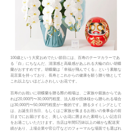
100歳という大変おめでたい節目には、百寿のテーマカラーであ
る「白」にちなんだ、清潔感と高級感があふれる大輪の白い胡蝶
蘭がおすすめです。胡蝶蘭は「幸福が飛んでくる」という素敵な
花言葉を持っており、長寿とこれからの健康を願う贈り物として
これ以上ないほどふさわしいお花です。
百寿のお祝いに胡蝶蘭を贈る際の相場は、ご家族や親族からであ
れば20,000円〜30,000円程度、法人様や団体様から贈られる場合
は30,000円〜50,000円程度が一般的です。贈るタイミングとして
は、お誕生日当日、もしくはご家族が集まるお祝いの食事会の前
日までにお届けすると、美しいお花に囲まれた素晴らしい記念日
をお過ごしいただけます。当店は年間5万鉢以上の確かな配送実
績があり、上場企業や官公庁などのフォーマルな場面でも選ばれ