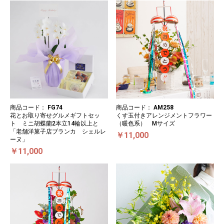
商品コード：
FG74
商品コード：
AM258
花とお取り寄せグルメギフトセッ
くす玉付きアレンジメントフラワー
ト ミニ胡蝶蘭2本立14輪以上と
（暖色系） Mサイズ
「老舗洋菓子店ブランカ シェルレ
￥11,000
ーヌ」
￥11,000