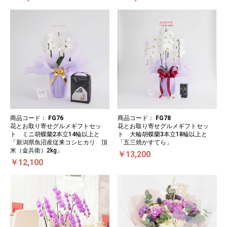
商品コード：
FG76
商品コード：
FG78
花とお取り寄せグルメギフトセッ
花とお取り寄せグルメギフトセッ
ト ミニ胡蝶蘭2本立14輪以上と
ト 大輪胡蝶蘭3本立18輪以上と
「新潟県魚沼産従来コシヒカリ 頂
「五三焼かすてら」
米（金兵衛）2kg」
￥13,200
￥12,100