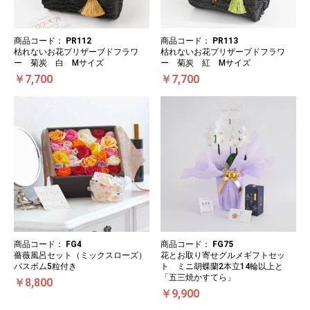
商品コード：
PR112
商品コード：
PR113
枯れないお花プリザーブドフラワ
枯れないお花プリザーブドフラワ
ー 菊炭 白 Mサイズ
ー 菊炭 紅 Mサイズ
￥7,700
￥7,700
商品コード：
FG4
商品コード：
FG75
薔薇風呂セット（ミックスローズ）
花とお取り寄せグルメギフトセッ
バスボム5粒付き
ト ミニ胡蝶蘭2本立14輪以上と
「五三焼かすてら」
￥8,800
￥9,900