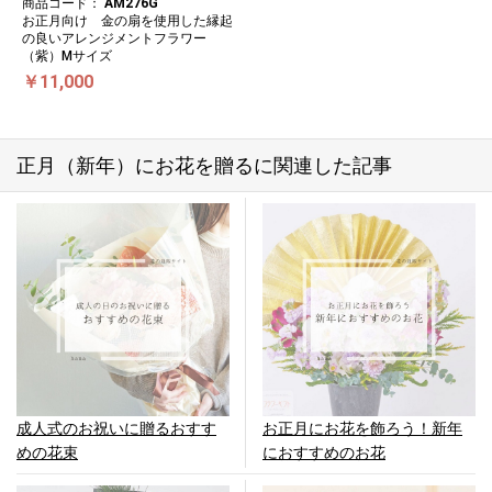
商品コード：
AM276G
お正月向け 金の扇を使用した縁起
の良いアレンジメントフラワー
（紫）Mサイズ
￥11,000
正月（新年）にお花を贈るに関連した記事
成人式のお祝いに贈るおすす
お正月にお花を飾ろう！新年
めの花束
におすすめのお花