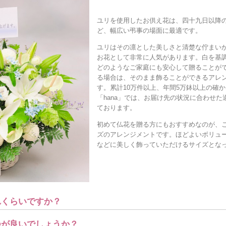
ユリを使用したお供え花は、四十九日以降
ど、幅広い弔事の場面に最適です。
ユリはその凛とした美しさと清楚な佇まい
お花として非常に人気があります。白を基
どのようなご家庭にも安心して贈ることが
る場合は、そのまま飾ることができるアレ
す。累計10万件以上、年間5万鉢以上の確
「hana」では、お届け先の状況に合わせ
ております。
初めて仏花を贈る方にもおすすめなのが、
ズのアレンジメントです。ほどよいボリュ
などに美しく飾っていただけるサイズとな
れくらいですか？
つが良いでしょうか？