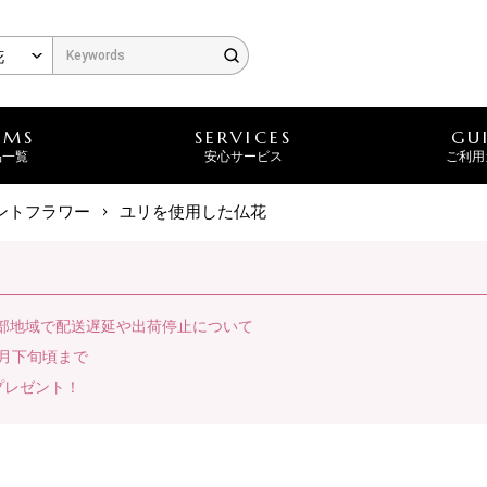
EMS
SERVICES
GU
品一覧
安心サービス
ご利用
ントフラワー
ユリを使用した仏花
一部地域で配送遅延や出荷停止について
月下旬頃まで
プレゼント！