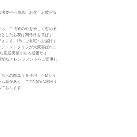
の法要や一周忌、お盆、お彼岸な
から、ご遺族の心を優しく慰める
調としたお花は関係性を選ばず、
できます。特にご自宅へお届けす
ンジメントタイプが大変喜ばれま
かな配送実績がある通販サイト
た適切なアレンジメントをご提供し
こちらの白ユリを使用したMサイ
ーム感があり、ご自宅の仏壇回り
っております。