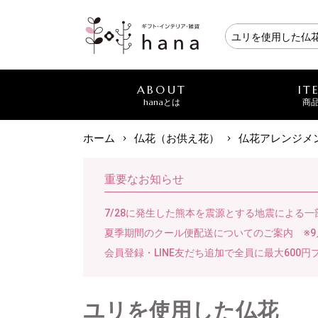
ABOUT
IT
hanaとは
商
ホーム
仏花（お供え花）
仏花アレンジメ
重要なお知らせ
7/28に発生した熊本を震源とする地震による
夏季期間のクール便配送についてのご案内 ※9
会員登録・LINE友だち追加で全員に最大600円
ユリを使用した仏花