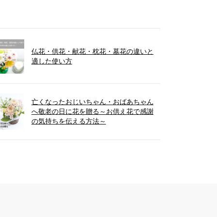
仏花・供花・献花・枕花・墓花の違いと
適した使い方
亡くなったおじいちゃん・おばあちゃん
へ敬老の日に花を贈る～お供え花で感謝
の気持ちを伝える方法～