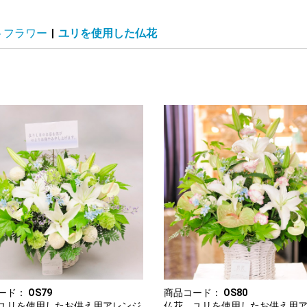
トフラワー
|
ユリを使用した仏花
ード：
OS79
商品コード：
OS80
ユリを使用したお供え用アレンジ
仏花 ユリを使用したお供え用