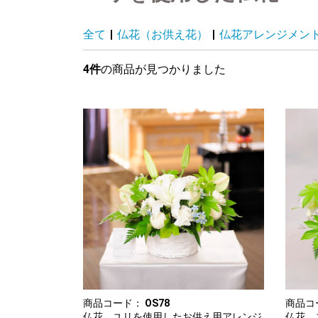
全て
|
仏花（お供え花）
|
仏花アレンジメン
4件
の商品が見つかりました
商品コード：
OS78
商品コ
仏花 ユリを使用したお供え用アレンジ
仏花 