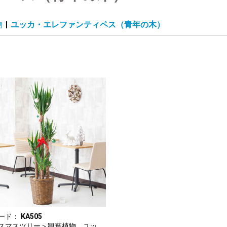
物
|
ユッカ・エレファンティペス（青年の木）
ード：
KA505
スマスツリー＞観葉植物 ユッ