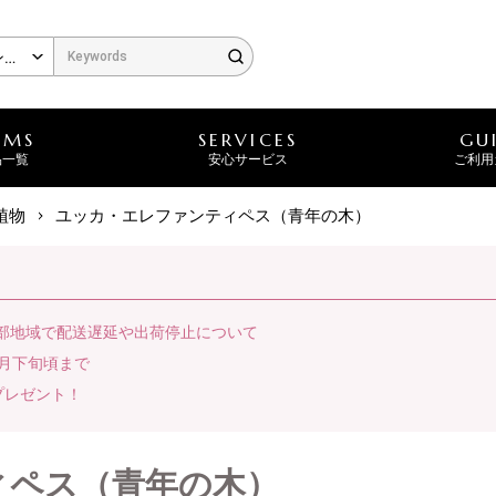
EMS
SERVICES
GU
品一覧
安心サービス
ご利用
植物
ユッカ・エレファンティペス（青年の木）
一部地域で配送遅延や出荷停止について
月下旬頃まで
プレゼント！
ィペス（青年の木）