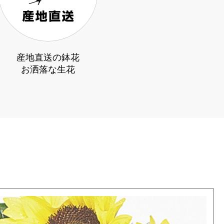
産地直送の鉢花
お洒落な生花