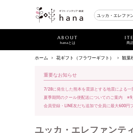
ABOUT
IT
hanaとは
商
ホーム
花ギフト（フラワーギフト）
観葉
重要なお知らせ
7/28に発生した熊本を震源とする地震による
夏季期間のクール便配送についてのご案内 ※9
会員登録・LINE友だち追加で全員に最大600円
ユッカ・エレファンテ