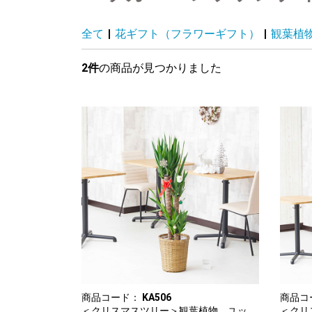
全て
|
花ギフト（フラワーギフト）
|
観葉植
2件
の商品が見つかりました
商品コード：
KA506
商品コ
＜クリスマスツリー＞観葉植物 ユッ
＜クリ