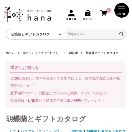
0
MENU
会員登録
ログイン
ホーム
花ギフト（フラワーギフト）
胡蝶蘭
胡蝶蘭とギフトカタログ
重要なお知らせ
7/28に発生した熊本を震源とする地震による一部地域で配送遅延や出
荷停止について
夏季期間のクール便配送についてのご案内 ※9月下旬頃まで
会員登録・LINE友だち追加で全員に最大600円プレゼント！
胡蝶蘭とギフトカタログ
全て
|
花ギフト（フラワーギフト）
|
胡蝶蘭
|
胡蝶蘭とギフトカタログ