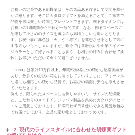
お祝いの定番である胡蝶蘭は、その気品ある佇まいで空間を華や
かに彩ります。そこにカタログギフトを添えることで、ご家族で
品物を選ぶ楽しい時間もプレゼントできます。贈るタイミングは
お祝いの1週間前から当日が一般的です。なお、飾るスペースに
配慮して小さめのサイズを選ぶのも素晴らしい心遣いとなりま
す。お祝い事に赤色は「火」や「赤字」を連想させるとして気に
する方もいらっしゃいますが、昨今では還暦祝いや企業のイメー
ジカラーとして好まれることも多く、お相手の好みに合わせて柔
軟にお選びいただいて全く問題ございません。
「hana」は累計10万件以上、年間5万鉢以上の確かな配送実績が
あり、数多くのお祝い花をお届けしてまいりました。フォーマル
な場にも相応しい確かな品質で、お喜びの場面に安心を添えさせ
ていただきます。
例えば、限られたスペースにも飾りやすいミニサイズの胡蝶蘭
と、こだわりのメイドインジャパン製品を集めたカタログのセッ
トをご用意しております。和洋問わず日常使いできる風呂敷包み
でお届けしており、上品な贈り物としておすすめです。
2. 現代のライフスタイルに合わせた胡蝶蘭ギフト