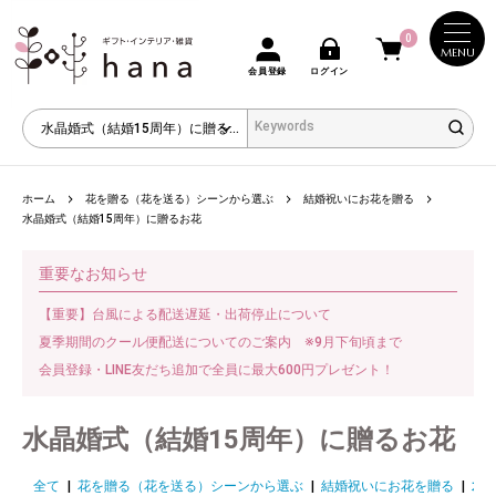
0
MENU
会員登録
ログイン
ホーム
花を贈る（花を送る）シーンから選ぶ
結婚祝いにお花を贈る
水晶婚式（結婚15周年）に贈るお花
重要なお知らせ
【重要】台風による配送遅延・出荷停止について
夏季期間のクール便配送についてのご案内 ※9月下旬頃まで
会員登録・LINE友だち追加で全員に最大600円プレゼント！
水晶婚式（結婚15周年）に贈るお花
全て
|
花を贈る（花を送る）シーンから選ぶ
|
結婚祝いにお花を贈る
|
水