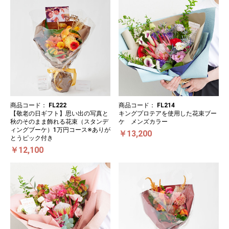
商品コード：
FL222
商品コード：
FL214
【敬老の日ギフト】思い出の写真と
キングプロテアを使用した花束ブー
秋のそのまま飾れる花束（スタンデ
ケ メンズカラー
ィングブーケ）1万円コース※ありが
￥13,200
とうピック付き
￥12,100