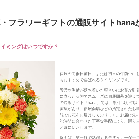
・フラワーギフトの通販サイトhan
タイミングはいつですか？
個展の開催日前日、または初日の午前中に
もおすすめで喜ばれるタイミングです。
設営や準備が落ち着いた頃合いにお花が到
に彩った状態でスムーズに個展開幕を迎え
の通販サイト「hana」では、累計10万件
実績があり、個展会場などの指定されたお
態でお花をお届けしております。お届け先
能時間に合わせた丁寧な手配により、贈り
と形にいたします。
例えば、第一線で活躍するデザイナーが手