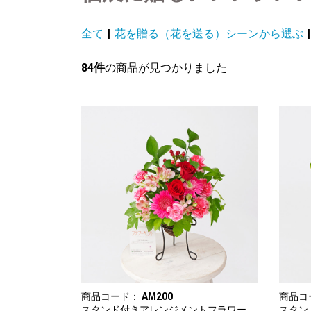
全て
|
花を贈る（花を送る）シーンから選ぶ
|
84件
の商品が見つかりました
商品コード：
AM200
商品コ
スタンド付きアレンジメントフラワー
スタン