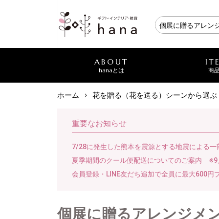
ABOUT
IT
hanaとは
商
ホーム
花を贈る（花を送る）シーンから選ぶ
重要なお知らせ
7/28に発生した熊本を震源とする地震による
夏季期間のクール便配送についてのご案内 ※9
会員登録・LINE友だち追加で全員に最大600円
個展に贈るアレンジメ