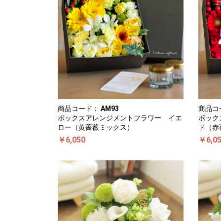
商品コード：
AM93
商品コ
ボックスアレンジメントフラワー イエ
ボック
ロー（黄薔薇ミックス）
ド（赤
￥6,050
￥6,0