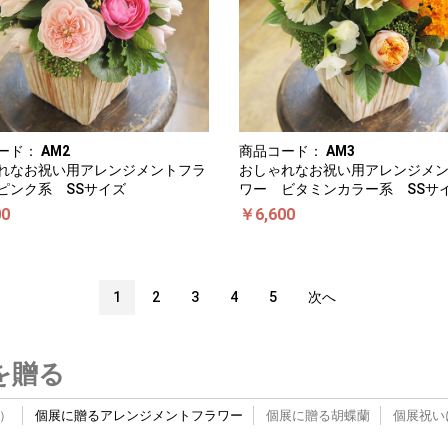
ード：
AM2
商品コード：
AM3
れなお祝い用アレンジメントフラ
おしゃれなお祝い用アレンジメ
ピンク系 SSサイズ
ワー ビタミンカラー系 SSサ
00
￥6,600
1
2
3
4
5
次へ
を贈る
）
個展に贈るアレンジメントフラワー
個展に贈る胡蝶蘭
個展祝い