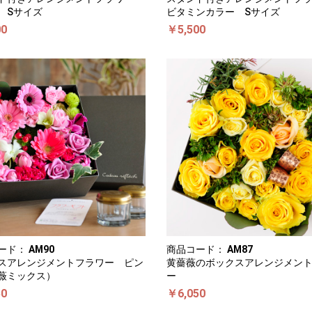
 Sサイズ
ビタミンカラー Sサイズ
00
￥5,500
ード：
AM90
商品コード：
AM87
スアレンジメントフラワー ピン
黄薔薇のボックスアレンジメン
薇ミックス）
ー
50
￥6,050