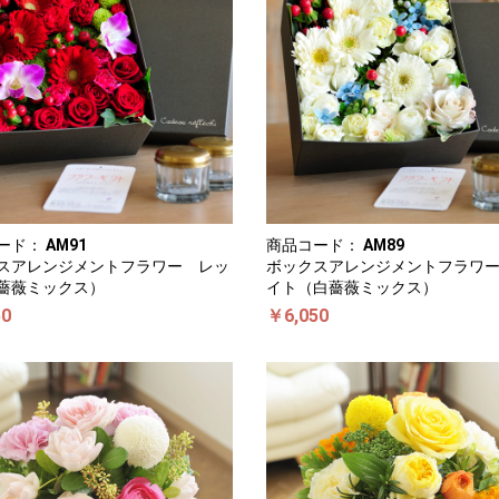
ード：
AM91
商品コード：
AM89
スアレンジメントフラワー レッ
ボックスアレンジメントフラワ
薔薇ミックス）
イト（白薔薇ミックス）
50
￥6,050