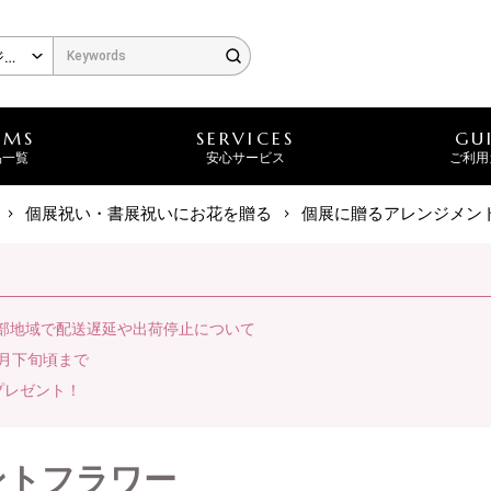
EMS
SERVICES
GU
品一覧
安心サービス
ご利用
個展祝い・書展祝いにお花を贈る
個展に贈るアレンジメン
一部地域で配送遅延や出荷停止について
月下旬頃まで
プレゼント！
ントフラワー