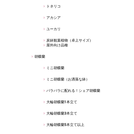
トネリコ
アカシア
ユーカリ
炭鉢観葉植物（卓上サイズ）
屋外向け品種
胡蝶蘭
ミニ胡蝶蘭
ミニ胡蝶蘭（お洒落な鉢）
バラバラに配れる！シェア胡蝶蘭
大輪胡蝶蘭1本立て
大輪胡蝶蘭3本立て
大輪胡蝶蘭5本立て以上