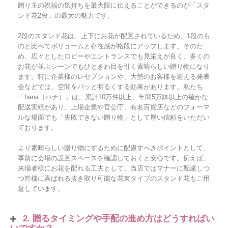
贈り主の祝福の気持ちを最大限に伝えることができるのが「スタ
ンド花2段」の最大の魅力です。
2段のスタンド花は、上下にお花が配置されているため、1段のも
のと比べてボリュームと存在感が格段にアップします。そのた
め、広々としたロビーやエントランスでも見栄えが良く、多くの
お花が並ぶシーンでもひときわ目を引く素晴らしい贈り物になり
ます。特に企業様のレセプションや、大勢のお客様を迎える発表
会などでは、空間をパッと明るくする効果があります。私たち
「hana（ハナ）」は、累計10万件以上、年間5万鉢以上の確かな
配送実績があり、上場企業や官公庁、有名百貨店などのフォーマ
ルな場面でも「失敗できない贈り物」として厚い信頼をいただい
ております。
より素晴らしい贈り物にするために配慮すべきポイントとして、
事前に会場の設置スペースを確認しておくと安心です。例えば、
来場者様にお花を配れる工夫として、当店ではマナーに配慮しつ
つ皆様に喜ばれる抜き取り可能な花束タイプのスタンド花もご用
意しています。
2. 贈るタイミングや手配の進め方はどうすればい