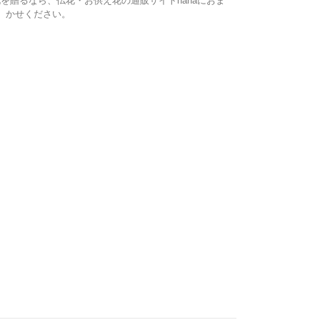
を贈るなら、仏花・お供え花の通販サイトhanaにおま
かせください。