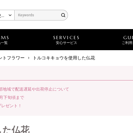
EMS
SERVICES
GU
品一覧
安心サービス
ご利用
ントフラワー
トルコキキョウを使用した仏花
一部地域で配送遅延や出荷停止について
月下旬頃まで
プレゼント！
した仏花