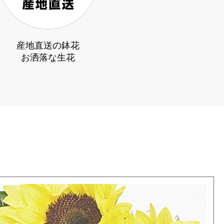
産地直送の鉢花
お洒落な生花
2026/07/27