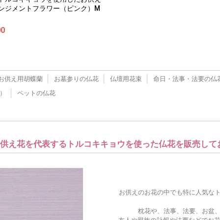
ンジメントフラワー（ピンク）M
00
お供え用胡蝶蘭
お墓参りの仏花
仏壇用花束
命日・法事・法要の仏
）
ペットの仏花
はお供え花を代表するトルコキキョウを使った仏花を販売して
お供えのお花の中でも特に人気な
枕花や、法事、法要、お盆