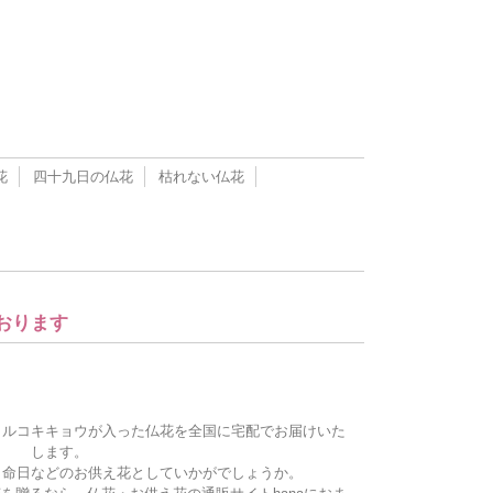
花
四十九日の仏花
枯れない仏花
おります
トルコキキョウが入った仏花を全国に宅配でお届けいた
します。
、命日などのお供え花としていかがでしょうか。