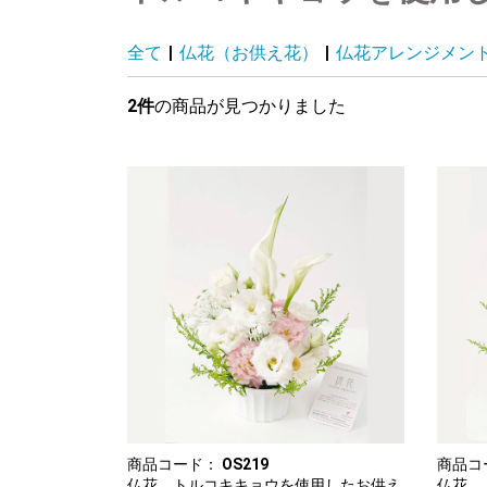
全て
|
仏花（お供え花）
|
仏花アレンジメン
2件
の商品が見つかりました
商品コード：
OS219
商品コ
仏花 トルコキキョウを使用したお供え
仏花 