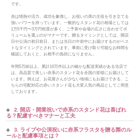
です。
赤は情熱や活力、成功を象徴し、お祝いの席の主役を引き立てる
強いパワーを持っています。一般的なスタンド花の相場としては
1万5千円〜3万円程度が多く、ご予算や会場の広さに合わせてボ
リュームを選ぶのがマナーです。贈るタイミングとしては、開店
日や公演の初日前日、または当日の午前中にお届けするのがベス
トなタイミングとされています。事前に受け取り可能なお時間を
確認しておくと、お相手の負担になりません。
年間5万鉢以上、累計10万件以上の確かな配送実績がある当店で
は、高品質で美しい赤系のスタンド花を全国の皆様にお届けして
います。例えば、お花屋さんが少ない地域にもお届けできる、こ
ちらの宅配対応の赤いスタンド花も大変人気の商品としてご用意
しております。
2. 開店・開業祝いで赤系のスタンド花は喜ばれ
る？配慮すべきマナーと工夫
3. ライブや公演祝いに赤系フラスタを贈る際のル
ールと配慮事項とは？