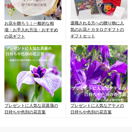
退職される方への贈り物に人
お花を贈ろう｜一般的な相
気のお花とカタログギフトの
場・お手入れ方法・おすすめ
ギフトセット
の花ギフト
プレゼントに人気な花菖蒲の
プレゼントに人気なアヤメの
日持ちや色別の花言葉
日持ちや色別の花言葉