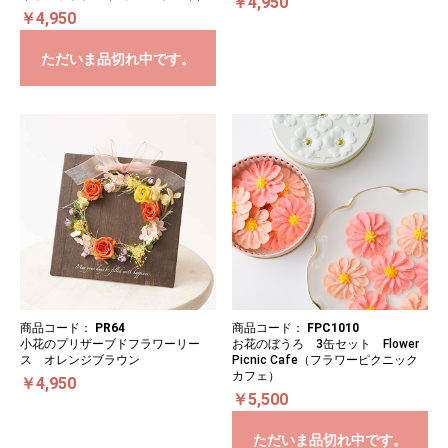
￥4,950
￥4,950
ただいま品切れ中です。
商品コード：
PR64
商品コード：
FPC1010
小花のプリザーブドフラワーリー
お花のぼうろ 3缶セット Flower
ス オレンジブラウン
Picnic Cafe（フラワーピクニック
カフェ）
￥4,950
￥5,500
ただいま品切れ中です。