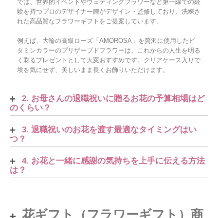
では、世界的イベントやウェディングフラワーなど第一線での経
験を持つプロのデザイナー陣がデザイン・監修しており、洗練さ
れた高品質なフラワーギフトをご提案しています。
例えば、大輪の高級ローズ「AMOROSA」を贅沢に使用したビ
タミンカラーのプリザーブドフラワーは、これからの人生を明る
く彩るプレゼントとして大変おすすめです。クリアケース入りで
埃を気にせず、美しいまま長くお飾りいただけます。
2. お母さんの退職祝いに贈るお花の予算相場はど
のくらい？
3. 退職祝いのお花を渡す最適なタイミングはい
つ？
4. お花と一緒に感謝の気持ちを上手に伝える方法
は？
花ギフト（フラワーギフト）商