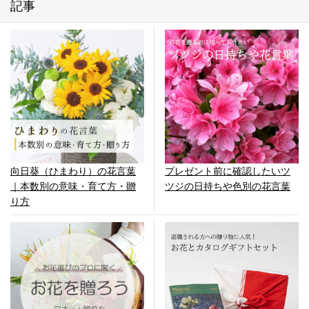
記事
向日葵（ひまわり）の花言葉
プレゼント前に確認したいツ
｜本数別の意味・育て方・贈
ツジの日持ちや色別の花言葉
り方