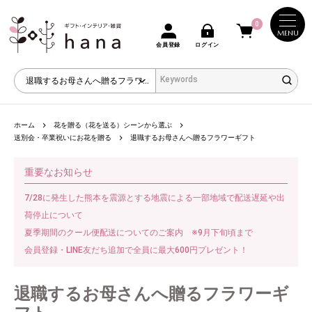
0
MENU
会員登録
ログイン
ホーム
花を贈る（花を送る）シーンから選ぶ
送別会・卒業祝いにお花を贈る
退職するお母さんへ贈るフラワーギフト
重要なお知らせ
7/28に発生した熊本を震源とする地震による一部地域で配送遅延や出
荷停止について
夏季期間のクール便配送についてのご案内 ※9月下旬頃まで
会員登録・LINE友だち追加で全員に最大600円プレゼント！
退職するお母さんへ贈るフラワーギ